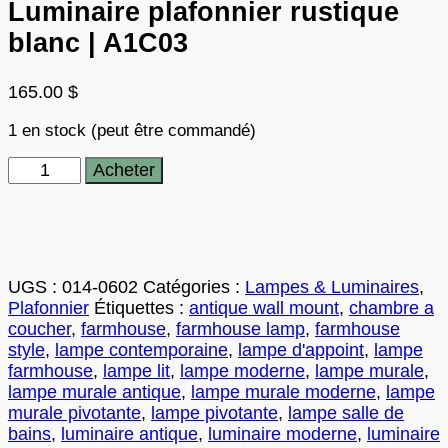
Luminaire plafonnier rustique
blanc | A1C03
165.00
$
1 en stock (peut être commandé)
quantité
Acheter
de
Luminaire
plafonnier
rustique
blanc
UGS :
014-0602
Catégories :
Lampes & Luminaires
,
|
Plafonnier
Étiquettes :
antique wall mount
,
chambre a
A1C03
coucher
,
farmhouse
,
farmhouse lamp
,
farmhouse
style
,
lampe contemporaine
,
lampe d'appoint
,
lampe
farmhouse
,
lampe lit
,
lampe moderne
,
lampe murale
,
lampe murale antique
,
lampe murale moderne
,
lampe
murale pivotante
,
lampe pivotante
,
lampe salle de
bains
,
luminaire antique
,
luminaire moderne
,
luminaire