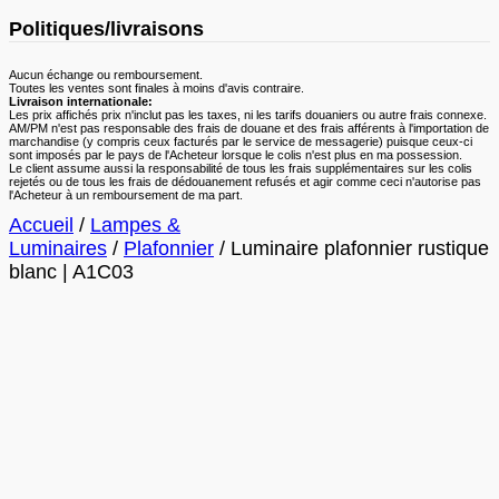
Politiques/livraisons
Aucun échange ou remboursement.
Toutes les ventes sont finales à moins d'avis contraire.
Livraison internationale:
Les prix affichés prix n'inclut pas les taxes, ni les tarifs douaniers ou autre frais connexe.
AM/PM n'est pas responsable des frais de douane et des frais afférents à l'importation de
marchandise (y compris ceux facturés par le service de messagerie) puisque ceux-ci
sont imposés par le pays de l'Acheteur lorsque le colis n'est plus en ma possession.
Le client assume aussi la responsabilité de tous les frais supplémentaires sur les colis
rejetés ou de tous les frais de dédouanement refusés et agir comme ceci n'autorise pas
l'Acheteur à un remboursement de ma part.
Accueil
/
Lampes &
Luminaires
/
Plafonnier
/ Luminaire plafonnier rustique
blanc | A1C03