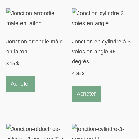
produit
produit
variations.
Les
options
peuvent
Jonction arrondie mâle
Jonction en cylindre à 3
être
en laiton
voies en angle 45
choisies
degrés
3.15
$
sur
4.25
$
Ce
la
Acheter
produit
Ce
page
Acheter
a
produit
du
plusieurs
a
produit
variations.
plusieurs
Les
variations.
options
Les