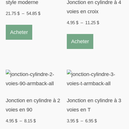
style moderne
Jonction en cylindre à 4
choisies
voies en croix
Plage
21.75
$
–
54.85
$
sur
de
Plage
4.95
$
–
11.25
$
Ce
la
prix :
de
Acheter
produit
Ce
page
21.75 $
prix :
Acheter
a
produit
à
du
4.95 $
plusieurs
a
54.85 $
à
produit
variations.
plusieurs
11.25 $
Les
variations.
options
Les
peuvent
options
être
peuvent
Jonction en cylindre à 2
Jonction en cylindre à 3
choisies
être
voies en 90
voies en T
sur
choisies
Plage
Plage
4.95
$
–
8.15
$
3.95
$
–
6.95
$
la
sur
de
de