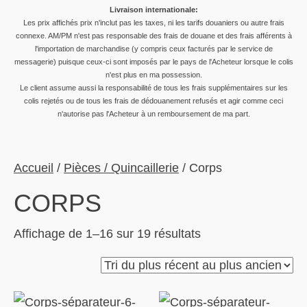
Livraison internationale:
Les prix affichés prix n'inclut pas les taxes, ni les tarifs douaniers ou autre frais
connexe. AM/PM n'est pas responsable des frais de douane et des frais afférents à
l'importation de marchandise (y compris ceux facturés par le service de
messagerie) puisque ceux-ci sont imposés par le pays de l'Acheteur lorsque le colis
n'est plus en ma possession.
Le client assume aussi la responsabilité de tous les frais supplémentaires sur les
colis rejetés ou de tous les frais de dédouanement refusés et agir comme ceci
n'autorise pas l'Acheteur à un remboursement de ma part.
Accueil
/
Pièces / Quincaillerie
/ Corps
CORPS
Trié
Affichage de 1–16 sur 19 résultats
du
plus
récent