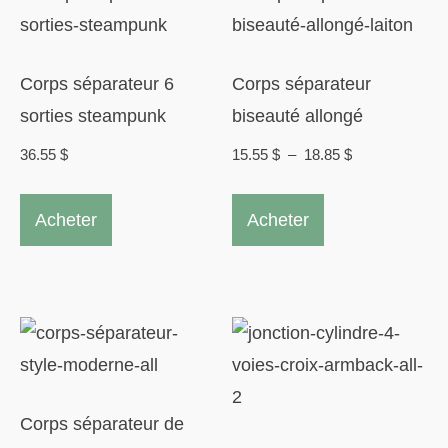
au
plus
Corps séparateur 6
Corps séparateur
ancien
sorties steampunk
biseauté allongé
Plage
36.55
$
15.55
$
–
18.85
$
de
Ce
prix :
Acheter
Acheter
produit
15.55 $
a
à
plusieurs
18.85 $
variations.
Les
options
peuvent
Corps séparateur de
être