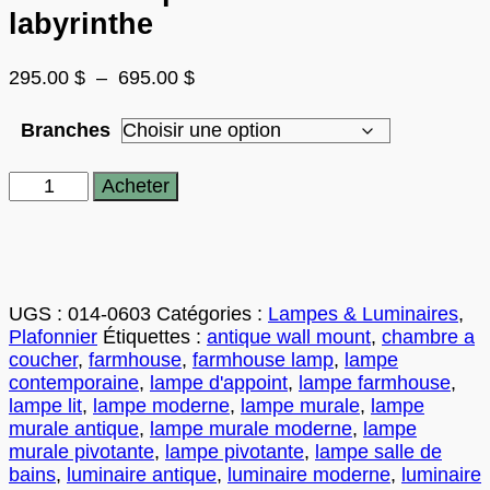
labyrinthe
Plage
295.00
$
–
695.00
$
de
prix :
Branches
295.00 $
à
quantité
Acheter
695.00 $
de
Luminaire
plafonnier
moderne
labyrinthe
UGS :
014-0603
Catégories :
Lampes & Luminaires
,
Plafonnier
Étiquettes :
antique wall mount
,
chambre a
coucher
,
farmhouse
,
farmhouse lamp
,
lampe
contemporaine
,
lampe d'appoint
,
lampe farmhouse
,
lampe lit
,
lampe moderne
,
lampe murale
,
lampe
murale antique
,
lampe murale moderne
,
lampe
murale pivotante
,
lampe pivotante
,
lampe salle de
bains
,
luminaire antique
,
luminaire moderne
,
luminaire