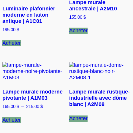
Lampe murale
Luminaire plafonnier
ancestrale | A2M10
moderne en laiton
155.00
$
antique | A1C01
195.00
$
Acheter
Acheter
Lampe murale moderne
Lampe murale rustique-
pivotante | A1M03
industrielle avec dôme
blanc | A2M08
Plage
165.00
$
–
215.00
$
de
Ce
prix :
Acheter
Acheter
produit
165.00 $
a
à
215.00 $