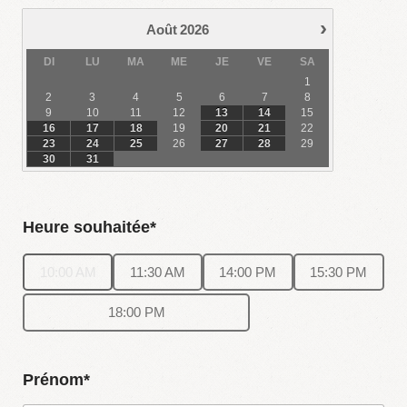
›
Août
2026
DI
LU
MA
ME
JE
VE
SA
1
2
3
4
5
6
7
8
9
10
11
12
13
14
15
16
17
18
19
20
21
22
23
24
25
26
27
28
29
30
31
Heure souhaitée*
10:00 AM
11:30 AM
14:00 PM
15:30 PM
18:00 PM
Prénom*