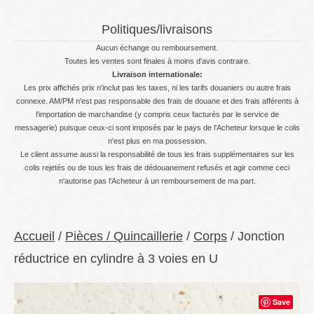
Politiques/livraisons
Aucun échange ou remboursement.
Toutes les ventes sont finales à moins d'avis contraire.
Livraison internationale:
Les prix affichés prix n'inclut pas les taxes, ni les tarifs douaniers ou autre frais
connexe. AM/PM n'est pas responsable des frais de douane et des frais afférents à
l'importation de marchandise (y compris ceux facturés par le service de
messagerie) puisque ceux-ci sont imposés par le pays de l'Acheteur lorsque le colis
n'est plus en ma possession.
Le client assume aussi la responsabilité de tous les frais supplémentaires sur les
colis rejetés ou de tous les frais de dédouanement refusés et agir comme ceci
n'autorise pas l'Acheteur à un remboursement de ma part.
Accueil
/
Pièces / Quincaillerie
/
Corps
/ Jonction
réductrice en cylindre à 3 voies en U
Save