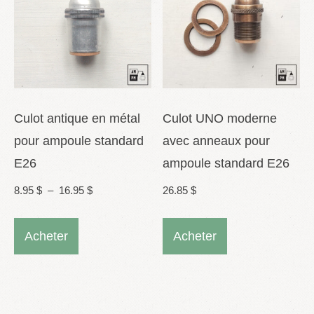
peuvent
être
être
choisies
choisies
sur
sur
la
la
page
Culot antique en métal
Culot UNO moderne
page
du
pour ampoule standard
avec anneaux pour
du
produit
E26
ampoule standard E26
produit
Plage
8.95
$
–
16.95
$
26.85
$
de
Ce
Ce
prix :
Acheter
Acheter
produit
produit
8.95 $
a
a
à
plusieurs
plusieurs
16.95 $
variations.
variations.