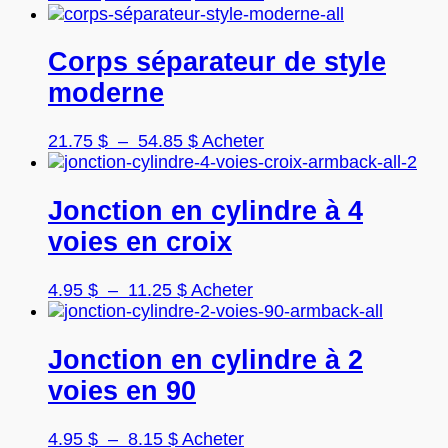
de
produit
prix :
a
15.55 $
plusieurs
Corps séparateur de style
à
variations.
moderne
18.85 $
Les
options
peuvent
Plage
Ce
21.75
$
–
54.85
$
Acheter
être
de
produit
choisies
prix :
a
sur
21.75 $
plusieurs
Jonction en cylindre à 4
la
à
variations.
voies en croix
page
54.85 $
Les
du
options
produit
peuvent
Plage
Ce
4.95
$
–
11.25
$
Acheter
être
de
produit
choisies
prix :
a
sur
4.95 $
plusieurs
Jonction en cylindre à 2
la
à
variations.
voies en 90
page
11.25 $
Les
du
options
produit
peuvent
Plage
Ce
4.95
$
–
8.15
$
Acheter