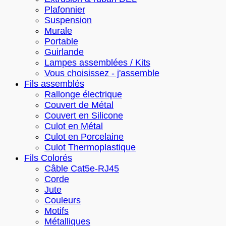
Plafonnier
Suspension
Murale
Portable
Guirlande
Lampes assemblées / Kits
Vous choisissez - j'assemble
Fils assemblés
Rallonge électrique
Couvert de Métal
Couvert en Silicone
Culot en Métal
Culot en Porcelaine
Culot Thermoplastique
Fils Colorés
Câble Cat5e-RJ45
Corde
Jute
Couleurs
Motifs
Métalliques