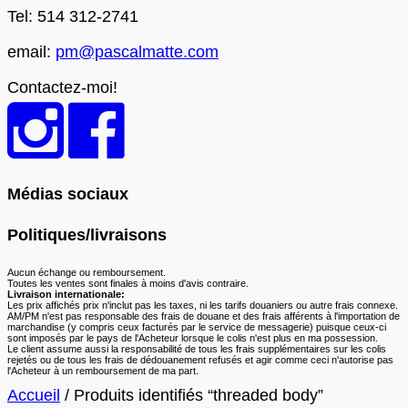
Tel: 514 312-2741
email:
pm@pascalmatte.com
Contactez-moi!
Médias sociaux
Politiques/livraisons
Aucun échange ou remboursement.
Toutes les ventes sont finales à moins d'avis contraire.
Livraison internationale:
Les prix affichés prix n'inclut pas les taxes, ni les tarifs douaniers ou autre frais connexe.
AM/PM n'est pas responsable des frais de douane et des frais afférents à l'importation de
marchandise (y compris ceux facturés par le service de messagerie) puisque ceux-ci
sont imposés par le pays de l'Acheteur lorsque le colis n'est plus en ma possession.
Le client assume aussi la responsabilité de tous les frais supplémentaires sur les colis
rejetés ou de tous les frais de dédouanement refusés et agir comme ceci n'autorise pas
l'Acheteur à un remboursement de ma part.
Accueil
/ Produits identifiés “threaded body”