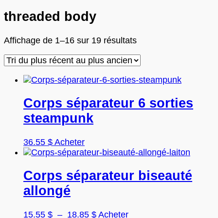
threaded body
Trié
Affichage de 1–16 sur 19 résultats
du
plus
récent
au
plus
Corps séparateur 6 sorties
ancien
steampunk
36.55
$
Acheter
Corps séparateur biseauté
allongé
Plage
Ce
15.55
$
–
18.85
$
Acheter