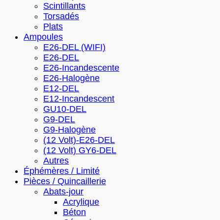
Scintillants
Torsadés
Plats
Ampoules
E26-DEL (WIFI)
E26-DEL
E26-Incandescente
E26-Halogène
E12-DEL
E12-Incandescent
GU10-DEL
G9-DEL
G9-Halogène
(12 Volt)-E26-DEL
(12 Volt) GY6-DEL
Autres
Éphémères / Limité
Pièces / Quincaillerie
Abats-jour
Acrylique
Béton