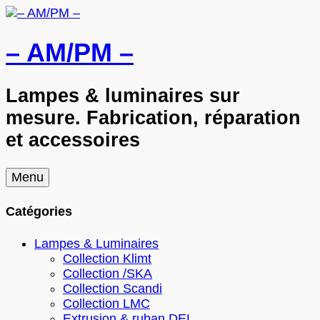
– AM/PM –
Lampes & luminaires sur
mesure. Fabrication, réparation
et accessoires
Skip
Menu
to
content
Catégories
Lampes & Luminaires
Collection Klimt
Collection /SKA
Collection Scandi
Collection LMC
Extrusion & ruban DEL