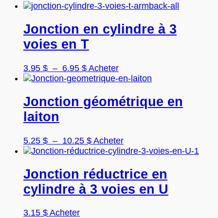
être
de
produit
choisies
prix :
a
sur
4.95 $
plusieurs
Jonction en cylindre à 3
la
à
variations.
voies en T
page
8.15 $
Les
du
options
produit
peuvent
Plage
Ce
3.95
$
–
6.95
$
Acheter
être
de
produit
choisies
prix :
a
sur
3.95 $
plusieurs
Jonction géométrique en
la
à
variations.
laiton
page
6.95 $
Les
du
options
produit
peuvent
Plage
Ce
5.25
$
–
10.25
$
Acheter
être
de
produit
choisies
prix :
a
sur
5.25 $
plusieurs
Jonction réductrice en
la
à
variations.
cylindre à 3 voies en U
page
10.25 $
Les
du
options
produit
peuvent
3.15
$
Acheter