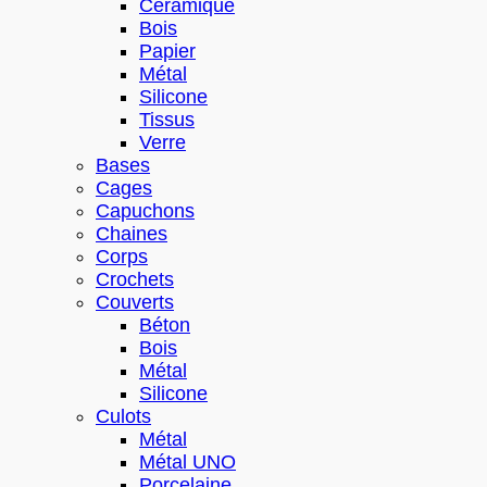
Céramique
Bois
Papier
Métal
Silicone
Tissus
Verre
Bases
Cages
Capuchons
Chaines
Corps
Crochets
Couverts
Béton
Bois
Métal
Silicone
Culots
Métal
Métal UNO
Porcelaine