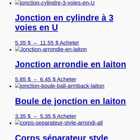
être
produit
choisies
a
sur
plusieurs
Jonction en cylindre à 3
la
variations.
voies en U
page
Les
du
options
produit
peuvent
Plage
Ce
5.35
$
–
11.55
$
Acheter
être
de
produit
choisies
prix :
a
sur
5.35 $
plusieurs
Jonction arrondie en laiton
la
à
variations.
page
11.55 $
Les
Plage
Ce
5.85
$
–
6.45
$
Acheter
du
options
de
produit
produit
peuvent
prix :
a
être
5.85 $
plusieurs
Boule de jonction en laiton
choisies
à
variations.
sur
6.45 $
Les
la
Plage
Ce
3.35
$
–
5.35
$
Acheter
options
page
de
produit
peuvent
du
prix :
a
être
produit
3.35 $
plusieurs
Corps séparateur style
choisies