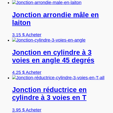
être
choisies
sur
Jonction arrondie mâle en
la
laiton
page
du
produit
Ce
3.15
$
Acheter
produit
a
plusieurs
Jonction en cylindre à 3
variations.
voies en angle 45 degrés
Les
options
peuvent
Ce
4.25
$
Acheter
être
produit
choisies
a
sur
plusieurs
Jonction réductrice en
la
variations.
cylindre à 3 voies en T
page
Les
du
options
produit
peuvent
Ce
3.95
$
Acheter