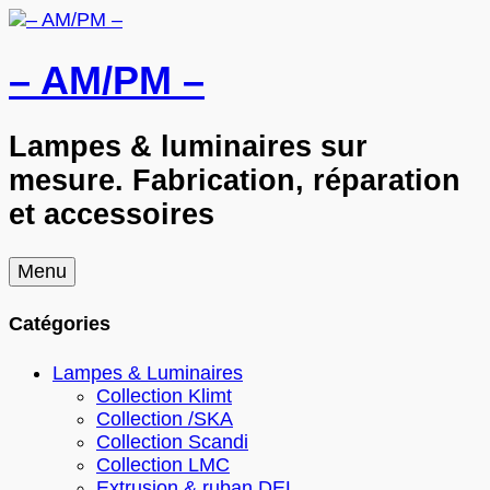
– AM/PM –
Lampes & luminaires sur
mesure. Fabrication, réparation
et accessoires
Skip
Menu
to
content
Catégories
Lampes & Luminaires
Collection Klimt
Collection /SKA
Collection Scandi
Collection LMC
Extrusion & ruban DEL