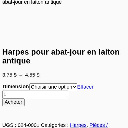
abat-jour en laiton antique
Harpes pour abat-jour en laiton
antique
Plage
3.75
$
–
4.55
$
de
Dimension
prix :
Effacer
3.75 $
quantité
à
de
Acheter
4.55 $
Harpes
pour
abat-
jour
UGS :
024-0001
Catégories :
Harpes
,
Pièces /