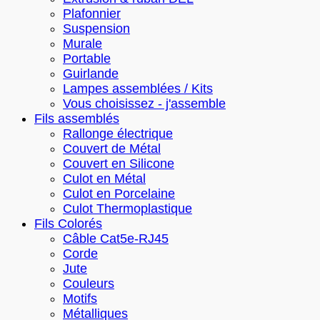
Plafonnier
Suspension
Murale
Portable
Guirlande
Lampes assemblées / Kits
Vous choisissez - j'assemble
Fils assemblés
Rallonge électrique
Couvert de Métal
Couvert en Silicone
Culot en Métal
Culot en Porcelaine
Culot Thermoplastique
Fils Colorés
Câble Cat5e-RJ45
Corde
Jute
Couleurs
Motifs
Métalliques