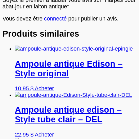
Soyez le premier à laisser votre avis sur “Harpes pour
abat-jour en laiton antique”
Vous devez être
connecté
pour publier un avis.
Produits similaires
Ampoule antique Edison –
Style original
Ce
10.95
$
Acheter
produit
a
plusieurs
Ampoule antique edison –
variations.
Style tube clair – DEL
Les
options
peuvent
22.95
$
Acheter