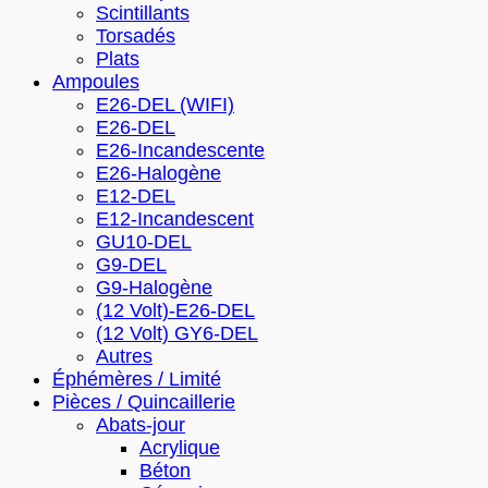
Scintillants
Torsadés
Plats
Ampoules
E26-DEL (WIFI)
E26-DEL
E26-Incandescente
E26-Halogène
E12-DEL
E12-Incandescent
GU10-DEL
G9-DEL
G9-Halogène
(12 Volt)-E26-DEL
(12 Volt) GY6-DEL
Autres
Éphémères / Limité
Pièces / Quincaillerie
Abats-jour
Acrylique
Béton