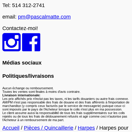
Tel: 514 312-2741
email:
pm@pascalmatte.com
Contactez-moi!
Médias sociaux
Politiques/livraisons
Aucun échange ou remboursement.
Toutes les ventes sont finales à moins d'avis contraire.
Livraison internationale:
Les prix affichés prix n'inclut pas les taxes, ni les tarifs douaniers ou autre frais connexe.
AM/PM n'est pas responsable des frais de douane et des frais afférents à l'importation de
marchandise (y compris ceux facturés par le service de messagerie) puisque ceux-ci
sont imposés par le pays de l'Acheteur lorsque le colis n'est plus en ma possession.
Le client assume aussi la responsabilité de tous les frais supplémentaires sur les colis
rejetés ou de tous les frais de dédouanement refusés et agir comme ceci n'autorise pas
l'Acheteur à un remboursement de ma part.
Accueil
/
Pièces / Quincaillerie
/
Harpes
/ Harpes pour