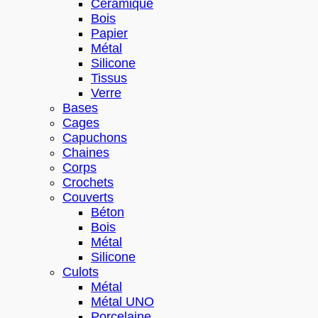
Céramique
Bois
Papier
Métal
Silicone
Tissus
Verre
Bases
Cages
Capuchons
Chaines
Corps
Crochets
Couverts
Béton
Bois
Métal
Silicone
Culots
Métal
Métal UNO
Porcelaine