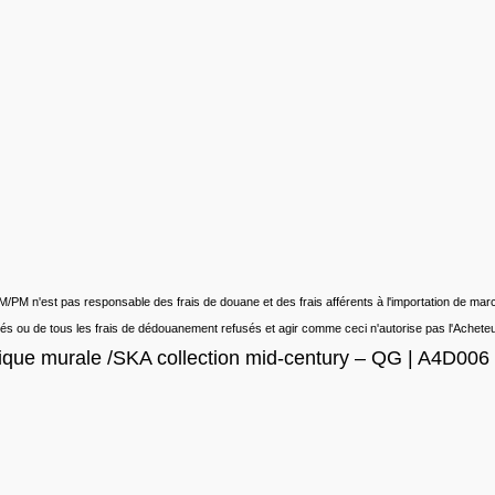
xe. AM/PM n'est pas responsable des frais de douane et des frais afférents à l'importation de 
ejetés ou de tous les frais de dédouanement refusés et agir comme ceci n'autorise pas l'Ache
ique murale /SKA collection mid-century – QG | A4D006