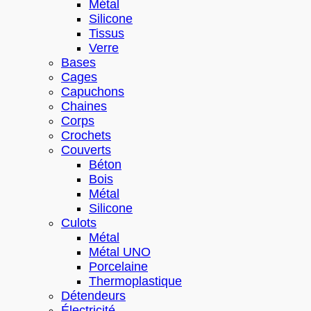
Métal
Silicone
Tissus
Verre
Bases
Cages
Capuchons
Chaines
Corps
Crochets
Couverts
Béton
Bois
Métal
Silicone
Culots
Métal
Métal UNO
Porcelaine
Thermoplastique
Détendeurs
Électricité