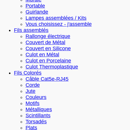
Portable
Guirlande
Lampes assemblées / Kits
Vous choisissez - j'assemble
Fils assemblés
Rallonge électrique
Couvert de Métal
Couvert en Silicone
Culot en Métal
Culot en Porcelaine
Culot Thermoplastique
Fils Colorés
Câble Cat5e-RJ45
Corde
Jute
Couleurs
Motifs
Métalliques
Scintillants
Torsadés
Plats