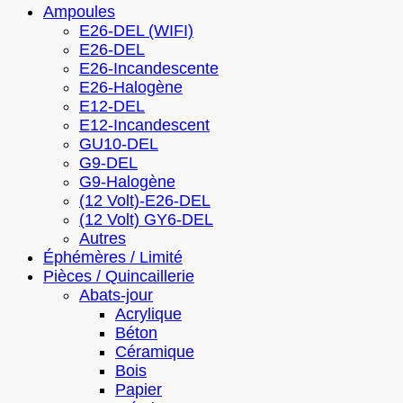
Ampoules
E26-DEL (WIFI)
E26-DEL
E26-Incandescente
E26-Halogène
E12-DEL
E12-Incandescent
GU10-DEL
G9-DEL
G9-Halogène
(12 Volt)-E26-DEL
(12 Volt) GY6-DEL
Autres
Éphémères / Limité
Pièces / Quincaillerie
Abats-jour
Acrylique
Béton
Céramique
Bois
Papier