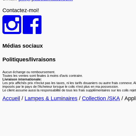
Contactez-moi!
Médias sociaux
Politiques/livraisons
Aucun échange ou remboursement.
Toutes les ventes sont finales à moins d'avis contraire.
Livraison internationale:
Les prix affichés prix n'inclut pas les taxes, ni les tarifs douaniers ou autre frais conne
imposés par le pays de l'Acheteur lorsque le colis n'est plus en ma possession.
Le client assume aussi la responsabilité de tous les frais supplémentaires sur les colis r
Accueil
/
Lampes & Luminaires
/
Collection /SKA
/ Appl