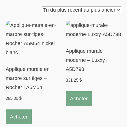
du
plus
récent
au
plus
Applique murale
ancien
moderne – Luxxy |
Applique murale en
A5D798
marbre sur tiges –
331.25
$
Rocher | A5M54
Acheter
285.00
$
Ce
Acheter
produit
a