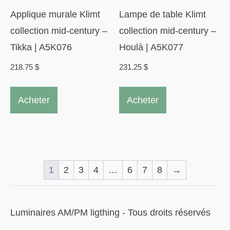
Applique murale Klimt
Lampe de table Klimt
collection mid-century –
collection mid-century –
Tikka | A5K076
Houlà | A5K077
218.75
$
231.25
$
Acheter
Acheter
1
2
3
4
…
6
7
8
→
Luminaires AM/PM ligthing - Tous droits réservés