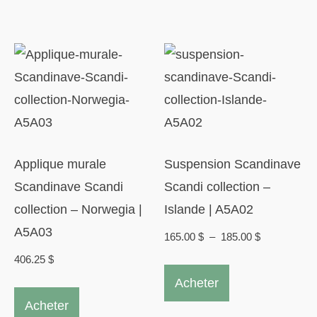
plusieurs
variations.
Les
options
peuvent
être
choisies
Applique murale
Suspension Scandinave
sur
Scandinave Scandi
Scandi collection –
la
collection – Norwegia |
Islande | A5A02
page
A5A03
Plage
165.00
$
–
185.00
$
du
de
406.25
$
Ce
produit
prix :
Acheter
produit
165.00 $
Acheter
a
à