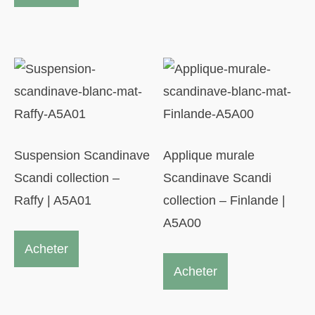
plusieurs
185.00 $
variations.
Les
options
peuvent
être
choisies
Suspension Scandinave
Applique murale
sur
Scandi collection –
Scandinave Scandi
la
Raffy | A5A01
collection – Finlande |
page
A5A00
du
Acheter
produit
Acheter