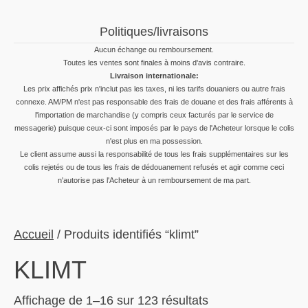
Politiques/livraisons
Aucun échange ou remboursement.
Toutes les ventes sont finales à moins d'avis contraire.
Livraison internationale:
Les prix affichés prix n'inclut pas les taxes, ni les tarifs douaniers ou autre frais
connexe. AM/PM n'est pas responsable des frais de douane et des frais afférents à
l'importation de marchandise (y compris ceux facturés par le service de
messagerie) puisque ceux-ci sont imposés par le pays de l'Acheteur lorsque le colis
n'est plus en ma possession.
Le client assume aussi la responsabilité de tous les frais supplémentaires sur les
colis rejetés ou de tous les frais de dédouanement refusés et agir comme ceci
n'autorise pas l'Acheteur à un remboursement de ma part.
Accueil
/ Produits identifiés “klimt”
KLIMT
Trié
Affichage de 1–16 sur 123 résultats