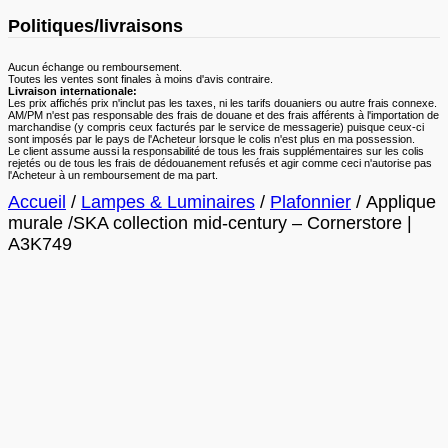
Politiques/livraisons
Aucun échange ou remboursement.
Toutes les ventes sont finales à moins d'avis contraire.
Livraison internationale:
Les prix affichés prix n'inclut pas les taxes, ni les tarifs douaniers ou autre frais connexe.
AM/PM n'est pas responsable des frais de douane et des frais afférents à l'importation de
marchandise (y compris ceux facturés par le service de messagerie) puisque ceux-ci
sont imposés par le pays de l'Acheteur lorsque le colis n'est plus en ma possession.
Le client assume aussi la responsabilité de tous les frais supplémentaires sur les colis
rejetés ou de tous les frais de dédouanement refusés et agir comme ceci n'autorise pas
l'Acheteur à un remboursement de ma part.
Accueil
/
Lampes & Luminaires
/
Plafonnier
/ Applique
murale /SKA collection mid-century – Cornerstore |
A3K749