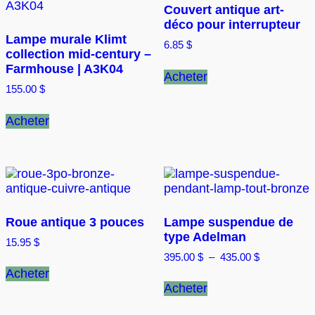
Couvert antique art-
déco pour interrupteur
Lampe murale Klimt
6.85
$
collection mid-century –
Ce
Farmhouse | A3K04
Acheter
produit
155.00
$
a
plusieurs
Acheter
variations.
Les
options
peuvent
être
choisies
sur
Roue antique 3 pouces
Lampe suspendue de
la
type Adelman
page
15.95
$
du
Plage
395.00
$
–
435.00
$
Ce
de
produit
Acheter
produit
Ce
prix :
Acheter
a
produit
395.00 $
plusieurs
a
à