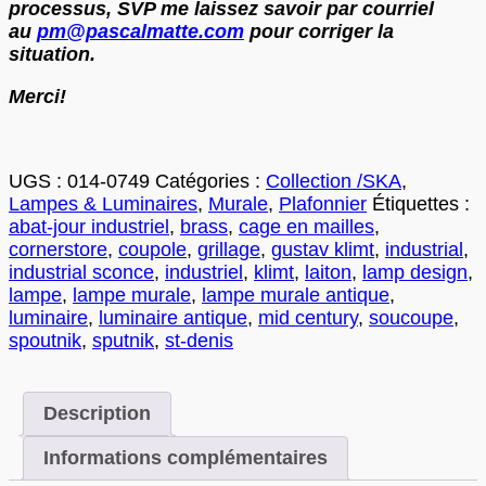
processus, SVP me laissez savoir par courriel
au
pm@pascalmatte.com
pour corriger la
situation.
Merci!
UGS :
014-0749
Catégories :
Collection /SKA
,
Lampes & Luminaires
,
Murale
,
Plafonnier
Étiquettes :
abat-jour industriel
,
brass
,
cage en mailles
,
cornerstore
,
coupole
,
grillage
,
gustav klimt
,
industrial
,
industrial sconce
,
industriel
,
klimt
,
laiton
,
lamp design
,
lampe
,
lampe murale
,
lampe murale antique
,
luminaire
,
luminaire antique
,
mid century
,
soucoupe
,
spoutnik
,
sputnik
,
st-denis
Description
Informations complémentaires