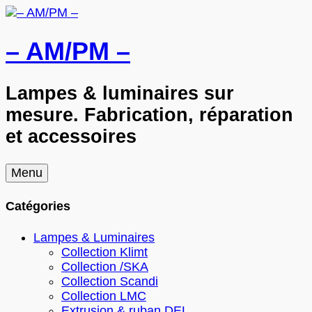
– AM/PM –
Lampes & luminaires sur
mesure. Fabrication, réparation
et accessoires
Skip
Menu
to
content
Catégories
Lampes & Luminaires
Collection Klimt
Collection /SKA
Collection Scandi
Collection LMC
Extrusion & ruban DEL