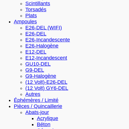
Scintillants
Torsadés
Plats
Ampoules
E26-DEL (WIFI)
E26-DEL
E26-Incandescente
E26-Halogène
E12-DEL
E12-Incandescent
GU10-DEL
G9-DEL
G9-Halogène
(12 Volt)-E26-DEL
(12 Volt) GY6-DEL
Autres
Éphémères / Limité
Pièces / Quincaillerie
Abats-jour
Acrylique
Béton