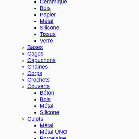
Céramique
Bois
Papier
Métal
Silicone
Tissus
Verre
Bases
Cages
Capuchons
Chaines
Corps
Crochets
Couverts
Béton
Bois
Métal
Silicone
Culots
Métal
Métal UNO
Porcelaine