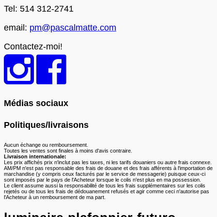
Tel: 514 312-2741
email:
pm@pascalmatte.com
Contactez-moi!
Médias sociaux
Politiques/livraisons
Aucun échange ou remboursement.
Toutes les ventes sont finales à moins d'avis contraire.
Livraison internationale:
Les prix affichés prix n'inclut pas les taxes, ni les tarifs douaniers ou autre frais connexe.
AM/PM n'est pas responsable des frais de douane et des frais afférents à l'importation de
marchandise (y compris ceux facturés par le service de messagerie) puisque ceux-ci
sont imposés par le pays de l'Acheteur lorsque le colis n'est plus en ma possession.
Le client assume aussi la responsabilité de tous les frais supplémentaires sur les colis
rejetés ou de tous les frais de dédouanement refusés et agir comme ceci n'autorise pas
l'Acheteur à un remboursement de ma part.