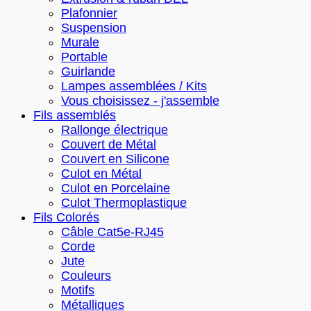
Plafonnier
Suspension
Murale
Portable
Guirlande
Lampes assemblées / Kits
Vous choisissez - j'assemble
Fils assemblés
Rallonge électrique
Couvert de Métal
Couvert en Silicone
Culot en Métal
Culot en Porcelaine
Culot Thermoplastique
Fils Colorés
Câble Cat5e-RJ45
Corde
Jute
Couleurs
Motifs
Métalliques