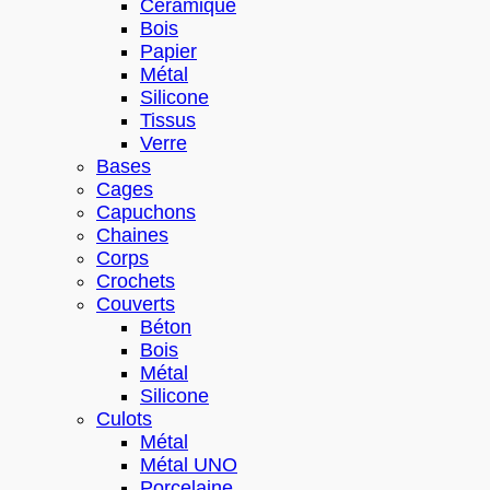
Céramique
Bois
Papier
Métal
Silicone
Tissus
Verre
Bases
Cages
Capuchons
Chaines
Corps
Crochets
Couverts
Béton
Bois
Métal
Silicone
Culots
Métal
Métal UNO
Porcelaine