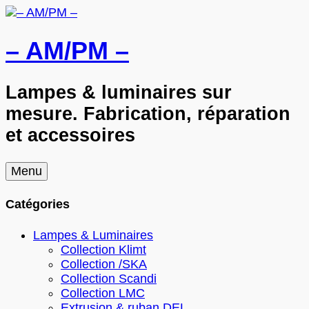
– AM/PM –
Lampes & luminaires sur
mesure. Fabrication, réparation
et accessoires
Skip
Menu
to
content
Catégories
Lampes & Luminaires
Collection Klimt
Collection /SKA
Collection Scandi
Collection LMC
Extrusion & ruban DEL