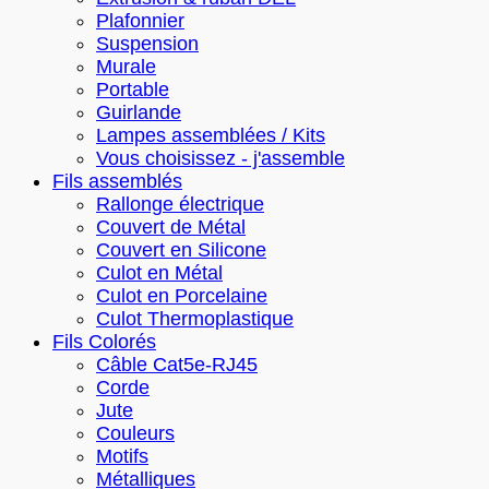
Plafonnier
Suspension
Murale
Portable
Guirlande
Lampes assemblées / Kits
Vous choisissez - j'assemble
Fils assemblés
Rallonge électrique
Couvert de Métal
Couvert en Silicone
Culot en Métal
Culot en Porcelaine
Culot Thermoplastique
Fils Colorés
Câble Cat5e-RJ45
Corde
Jute
Couleurs
Motifs
Métalliques