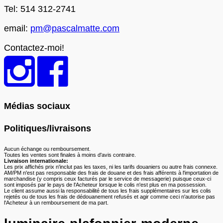
Tel: 514 312-2741
email:
pm@pascalmatte.com
Contactez-moi!
Médias sociaux
Politiques/livraisons
Aucun échange ou remboursement.
Toutes les ventes sont finales à moins d'avis contraire.
Livraison internationale:
Les prix affichés prix n'inclut pas les taxes, ni les tarifs douaniers ou autre frais connexe.
AM/PM n'est pas responsable des frais de douane et des frais afférents à l'importation de
marchandise (y compris ceux facturés par le service de messagerie) puisque ceux-ci
sont imposés par le pays de l'Acheteur lorsque le colis n'est plus en ma possession.
Le client assume aussi la responsabilité de tous les frais supplémentaires sur les colis
rejetés ou de tous les frais de dédouanement refusés et agir comme ceci n'autorise pas
l'Acheteur à un remboursement de ma part.