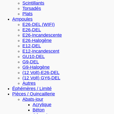
Scintillants
Torsadés
Plats
Ampoules
E26-DEL (WIFI)
E26-DEL
E26-Incandescente
E26-Halogène
E12-DEL
E12-Incandescent
GU10-DEL
G9-DEL
G9-Halogène
(12 Volt)-E26-DEL
(12 Volt) GY6-DEL
Autres
Éphémères / Limité
Pièces / Quincaillerie
Abats-jour
Acrylique
Béton