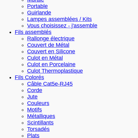
Portable
Guirlande
Lampes assemblées / Kits
Vous choisissez - j'assemble
Fils assemblés
Rallonge électrique
Couvert de Métal
Couvert en Silicone
Culot en Métal
Culot en Porcelaine
Culot Thermoplastique
Fils Colorés
Câble Cat5e-RJ45
Corde
Jute
Couleurs
Motifs
Métalliques
Scintillants
Torsadés
Plats