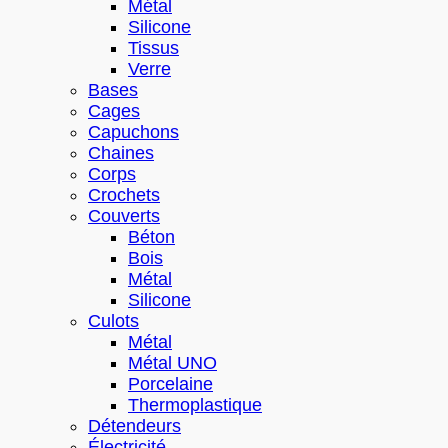
Métal
Silicone
Tissus
Verre
Bases
Cages
Capuchons
Chaines
Corps
Crochets
Couverts
Béton
Bois
Métal
Silicone
Culots
Métal
Métal UNO
Porcelaine
Thermoplastique
Détendeurs
Électricité