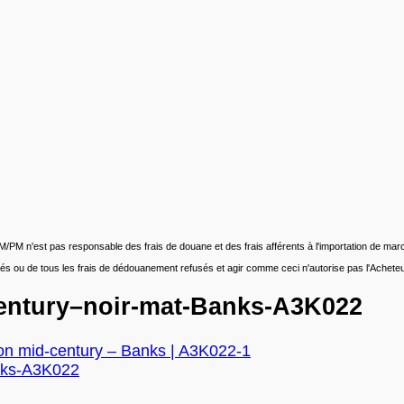
xe. AM/PM n'est pas responsable des frais de douane et des frais afférents à l'importation de 
ejetés ou de tous les frais de dédouanement refusés et agir comme ceci n'autorise pas l'Ache
century–noir-mat-Banks-A3K022
ion mid-century – Banks | A3K022-1