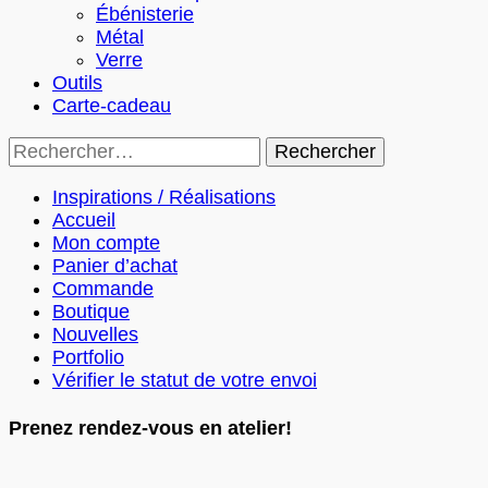
Ébénisterie
Métal
Verre
Outils
Carte-cadeau
Rechercher :
Inspirations / Réalisations
Accueil
Mon compte
Panier d’achat
Commande
Boutique
Nouvelles
Portfolio
Vérifier le statut de votre envoi
Prenez rendez-vous en atelier!