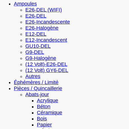
Ampoules
E26-DEL (WIFI)
E26-DEL
E26-Incandescente
E26-Halogène
E12-DEL
E12-Incandescent
GU10-DEL
G9-DEL
G9-Halogène
(12 Volt)-E26-DEL
(12 Volt) GY6-DEL
Autres
Éphémères / Limité
Pièces / Quincaillerie
Abats-jour
Acrylique
Béton
Céramique
Bois
Papier