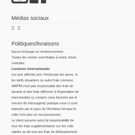
Médias sociaux
Politiques/livraisons
Aucun échange ou remboursement.
Toutes les ventes sont finales à moins d'avis
contraire.
Livraison internationale:
Les prix affichés prix n'inclut pas les taxes, ni
les tarifs douaniers ou autre frais connexe.
AM/PM n'est pas responsable des frais de
douane et des frais afférents à l'importation de
marchandise (y compris ceux facturés par le
service de messagerie) puisque ceux-ci sont
imposés par le pays de l'Acheteur lorsque le
colis n'est plus en ma possession.
Le client assume aussi la responsabilité de
tous les frais supplémentaires sur les colis
rejetés ou de tous les frais de dédouanement