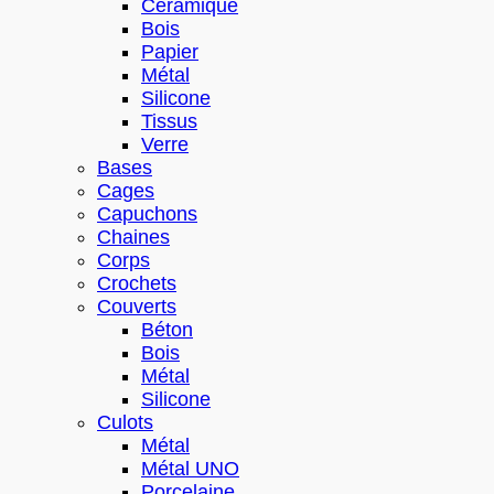
Céramique
Bois
Papier
Métal
Silicone
Tissus
Verre
Bases
Cages
Capuchons
Chaines
Corps
Crochets
Couverts
Béton
Bois
Métal
Silicone
Culots
Métal
Métal UNO
Porcelaine