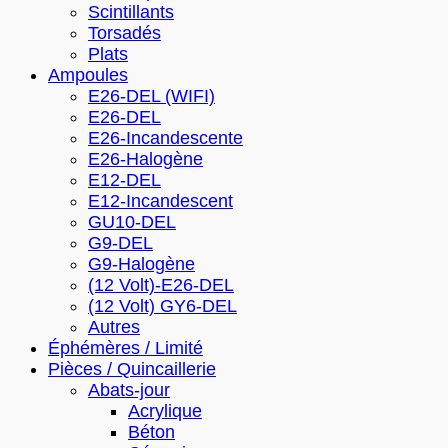
Scintillants
Torsadés
Plats
Ampoules
E26-DEL (WIFI)
E26-DEL
E26-Incandescente
E26-Halogène
E12-DEL
E12-Incandescent
GU10-DEL
G9-DEL
G9-Halogène
(12 Volt)-E26-DEL
(12 Volt) GY6-DEL
Autres
Éphémères / Limité
Pièces / Quincaillerie
Abats-jour
Acrylique
Béton