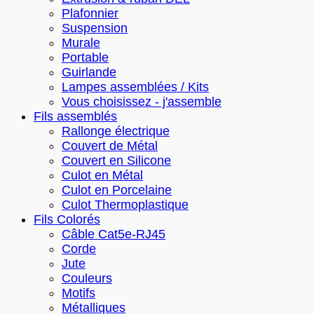
Plafonnier
Suspension
Murale
Portable
Guirlande
Lampes assemblées / Kits
Vous choisissez - j'assemble
Fils assemblés
Rallonge électrique
Couvert de Métal
Couvert en Silicone
Culot en Métal
Culot en Porcelaine
Culot Thermoplastique
Fils Colorés
Câble Cat5e-RJ45
Corde
Jute
Couleurs
Motifs
Métalliques