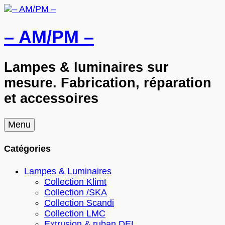
– AM/PM –
Lampes & luminaires sur
mesure. Fabrication, réparation
et accessoires
Skip
Menu
to
content
Catégories
Lampes & Luminaires
Collection Klimt
Collection /SKA
Collection Scandi
Collection LMC
Extrusion & ruban DEL