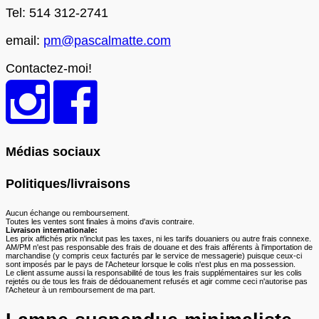
Tel: 514 312-2741
email:
pm@pascalmatte.com
Contactez-moi!
Médias sociaux
Politiques/livraisons
Aucun échange ou remboursement.
Toutes les ventes sont finales à moins d'avis contraire.
Livraison internationale:
Les prix affichés prix n'inclut pas les taxes, ni les tarifs douaniers ou autre frais connexe.
AM/PM n'est pas responsable des frais de douane et des frais afférents à l'importation de
marchandise (y compris ceux facturés par le service de messagerie) puisque ceux-ci
sont imposés par le pays de l'Acheteur lorsque le colis n'est plus en ma possession.
Le client assume aussi la responsabilité de tous les frais supplémentaires sur les colis
rejetés ou de tous les frais de dédouanement refusés et agir comme ceci n'autorise pas
l'Acheteur à un remboursement de ma part.