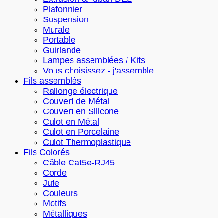
Plafonnier
Suspension
Murale
Portable
Guirlande
Lampes assemblées / Kits
Vous choisissez - j'assemble
Fils assemblés
Rallonge électrique
Couvert de Métal
Couvert en Silicone
Culot en Métal
Culot en Porcelaine
Culot Thermoplastique
Fils Colorés
Câble Cat5e-RJ45
Corde
Jute
Couleurs
Motifs
Métalliques