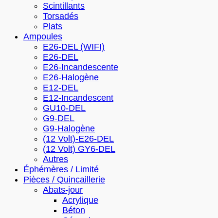
Scintillants
Torsadés
Plats
Ampoules
E26-DEL (WIFI)
E26-DEL
E26-Incandescente
E26-Halogène
E12-DEL
E12-Incandescent
GU10-DEL
G9-DEL
G9-Halogène
(12 Volt)-E26-DEL
(12 Volt) GY6-DEL
Autres
Éphémères / Limité
Pièces / Quincaillerie
Abats-jour
Acrylique
Béton