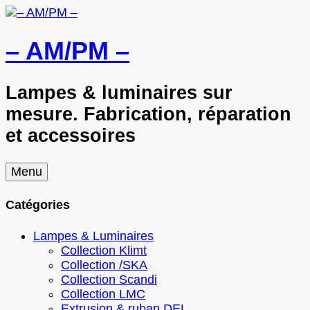
– AM/PM –
Lampes & luminaires sur
mesure. Fabrication, réparation
et accessoires
Skip
Menu
to
content
Catégories
Lampes & Luminaires
Collection Klimt
Collection /SKA
Collection Scandi
Collection LMC
Extrusion & ruban DEL