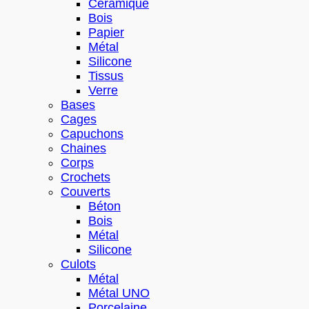
Céramique
Bois
Papier
Métal
Silicone
Tissus
Verre
Bases
Cages
Capuchons
Chaines
Corps
Crochets
Couverts
Béton
Bois
Métal
Silicone
Culots
Métal
Métal UNO
Porcelaine