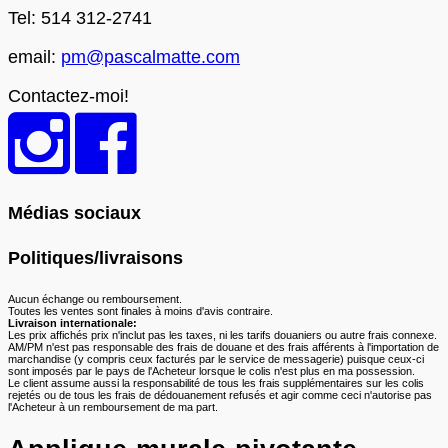
Tel: 514 312-2741
email:
pm@pascalmatte.com
Contactez-moi!
Médias sociaux
Politiques/livraisons
Aucun échange ou remboursement.
Toutes les ventes sont finales à moins d'avis contraire.
Livraison internationale:
Les prix affichés prix n'inclut pas les taxes, ni les tarifs douaniers ou autre frais connexe.
AM/PM n'est pas responsable des frais de douane et des frais afférents à l'importation de
marchandise (y compris ceux facturés par le service de messagerie) puisque ceux-ci
sont imposés par le pays de l'Acheteur lorsque le colis n'est plus en ma possession.
Le client assume aussi la responsabilité de tous les frais supplémentaires sur les colis
rejetés ou de tous les frais de dédouanement refusés et agir comme ceci n'autorise pas
l'Acheteur à un remboursement de ma part.