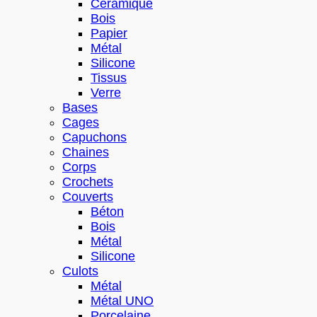
Céramique
Bois
Papier
Métal
Silicone
Tissus
Verre
Bases
Cages
Capuchons
Chaines
Corps
Crochets
Couverts
Béton
Bois
Métal
Silicone
Culots
Métal
Métal UNO
Porcelaine