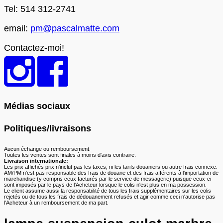
Tel: 514 312-2741
email:
pm@pascalmatte.com
Contactez-moi!
Médias sociaux
Politiques/livraisons
Aucun échange ou remboursement.
Toutes les ventes sont finales à moins d'avis contraire.
Livraison internationale:
Les prix affichés prix n'inclut pas les taxes, ni les tarifs douaniers ou autre frais connexe.
AM/PM n'est pas responsable des frais de douane et des frais afférents à l'importation de
marchandise (y compris ceux facturés par le service de messagerie) puisque ceux-ci
sont imposés par le pays de l'Acheteur lorsque le colis n'est plus en ma possession.
Le client assume aussi la responsabilité de tous les frais supplémentaires sur les colis
rejetés ou de tous les frais de dédouanement refusés et agir comme ceci n'autorise pas
l'Acheteur à un remboursement de ma part.