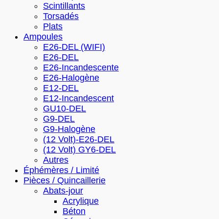
Scintillants
Torsadés
Plats
Ampoules
E26-DEL (WIFI)
E26-DEL
E26-Incandescente
E26-Halogène
E12-DEL
E12-Incandescent
GU10-DEL
G9-DEL
G9-Halogène
(12 Volt)-E26-DEL
(12 Volt) GY6-DEL
Autres
Éphémères / Limité
Pièces / Quincaillerie
Abats-jour
Acrylique
Béton