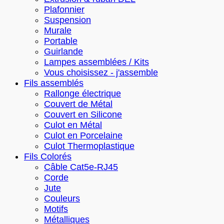
Plafonnier
Suspension
Murale
Portable
Guirlande
Lampes assemblées / Kits
Vous choisissez - j'assemble
Fils assemblés
Rallonge électrique
Couvert de Métal
Couvert en Silicone
Culot en Métal
Culot en Porcelaine
Culot Thermoplastique
Fils Colorés
Câble Cat5e-RJ45
Corde
Jute
Couleurs
Motifs
Métalliques