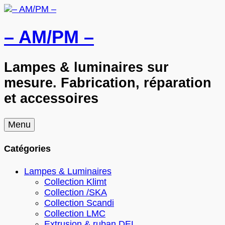
– AM/PM –
Lampes & luminaires sur
mesure. Fabrication, réparation
et accessoires
Skip
Menu
to
content
Catégories
Lampes & Luminaires
Collection Klimt
Collection /SKA
Collection Scandi
Collection LMC
Extrusion & ruban DEL