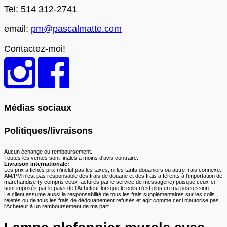
Tel: 514 312-2741
email:
pm@pascalmatte.com
Contactez-moi!
Médias sociaux
Politiques/livraisons
Aucun échange ou remboursement.
Toutes les ventes sont finales à moins d'avis contraire.
Livraison internationale:
Les prix affichés prix n'inclut pas les taxes, ni les tarifs douaniers ou autre frais connexe.
AM/PM n'est pas responsable des frais de douane et des frais afférents à l'importation de
marchandise (y compris ceux facturés par le service de messagerie) puisque ceux-ci
sont imposés par le pays de l'Acheteur lorsque le colis n'est plus en ma possession.
Le client assume aussi la responsabilité de tous les frais supplémentaires sur les colis
rejetés ou de tous les frais de dédouanement refusés et agir comme ceci n'autorise pas
l'Acheteur à un remboursement de ma part.