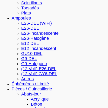
Scintillants
Torsadés
Plats
Ampoules
E26-DEL (WIFI)
E26-DEL
E26-Incandescente
E26-Halogène
E12-DEL
E12-Incandescent
GU10-DEL
G9-DEL
G9-Halogène
(12 Volt)-E26-DEL
(12 Volt) GY6-DEL
Autres
Éphémères / Limité
Pièces / Quincaillerie
Abats-jour
Acrylique
Béton