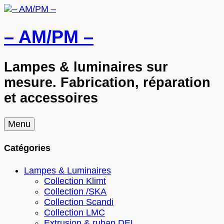
– AM/PM –
Lampes & luminaires sur
mesure. Fabrication, réparation
et accessoires
Skip
Menu
to
content
Catégories
Lampes & Luminaires
Collection Klimt
Collection /SKA
Collection Scandi
Collection LMC
Extrusion & ruban DEL