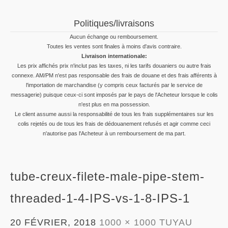
Politiques/livraisons
Aucun échange ou remboursement.
Toutes les ventes sont finales à moins d'avis contraire.
Livraison internationale:
Les prix affichés prix n'inclut pas les taxes, ni les tarifs douaniers ou autre frais
connexe. AM/PM n'est pas responsable des frais de douane et des frais afférents à
l'importation de marchandise (y compris ceux facturés par le service de
messagerie) puisque ceux-ci sont imposés par le pays de l'Acheteur lorsque le colis
n'est plus en ma possession.
Le client assume aussi la responsabilité de tous les frais supplémentaires sur les
colis rejetés ou de tous les frais de dédouanement refusés et agir comme ceci
n'autorise pas l'Acheteur à un remboursement de ma part.
tube-creux-filete-male-pipe-stem-
threaded-1-4-IPS-vs-1-8-IPS-1
20 FÉVRIER, 2018
1000 × 1000
TUYAU