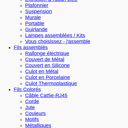
Plafonnier
Suspension
Murale
Portable
Guirlande
Lampes assemblées / Kits
Vous choisissez - j'assemble
Fils assemblés
Rallonge électrique
Couvert de Métal
Couvert en Silicone
Culot en Métal
Culot en Porcelaine
Culot Thermoplastique
Fils Colorés
Câble Cat5e-RJ45
Corde
Jute
Couleurs
Motifs
Métalliques