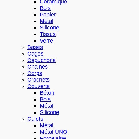
Céramique
Bois
Papier
Métal
Silicone
Tissus
Verre
Bases
Cages
Capuchons
Chaines
Corps
Crochets
Couverts
Béton
Bois
Métal
Silicone
Culots
Métal
Métal UNO
Porcelaine