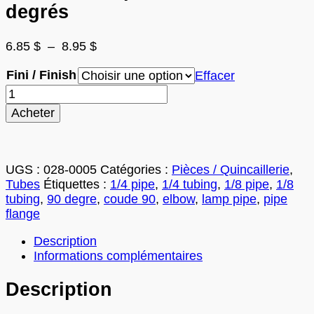
degrés
Plage
6.85
$
–
8.95
$
de
Fini / Finish
prix :
Effacer
6.85 $
quantité
à
de
Acheter
8.95 $
Tube
creux
2po.
en
UGS :
028-0005
Catégories :
Pièces / Quincaillerie
,
coude
Tubes
Étiquettes :
1/4 pipe
,
1/4 tubing
,
1/8 pipe
,
1/8
90
tubing
,
90 degre
,
coude 90
,
elbow
,
lamp pipe
,
pipe
degrés
flange
Description
Informations complémentaires
Description