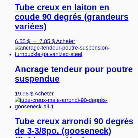
Tube creux en laiton en
coude 90 degrés (grandeurs
variées)
Plage
Ce
6.55
$
–
7.85
$
Acheter
de
produit
prix :
a
6.55 $
plusieurs
à
variations.
Ancrage tendeur pour poutre
7.85 $
Les
suspendue
options
peuvent
être
19.95
$
Acheter
choisies
sur
la
page
Tube creux arrondi 90 degrés
du
de 3-3/8po. (gooseneck)
produit