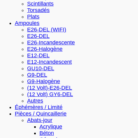
Scintillants
Torsadés
Plats
Ampoules
E26-DEL (WIFI)
E26-DEL
E26-Incandescente
E26-Halogène
E12-DEL
E12-Incandescent
GU10-DEL
G9-DEL
G9-Halogène
(12 Volt)-E26-DEL
(12 Volt) GY6-DEL
Autres
Éphémères / Limité
Pièces / Quincaillerie
Abats-jour
Acrylique
Béton