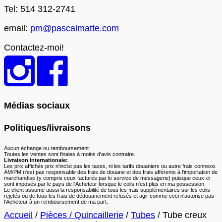
Tel: 514 312-2741
email:
pm@pascalmatte.com
Contactez-moi!
Médias sociaux
Politiques/livraisons
Aucun échange ou remboursement.
Toutes les ventes sont finales à moins d'avis contraire.
Livraison internationale:
Les prix affichés prix n'inclut pas les taxes, ni les tarifs douaniers ou autre frais connexe.
AM/PM n'est pas responsable des frais de douane et des frais afférents à l'importation de
marchandise (y compris ceux facturés par le service de messagerie) puisque ceux-ci
sont imposés par le pays de l'Acheteur lorsque le colis n'est plus en ma possession.
Le client assume aussi la responsabilité de tous les frais supplémentaires sur les colis
rejetés ou de tous les frais de dédouanement refusés et agir comme ceci n'autorise pas
l'Acheteur à un remboursement de ma part.
Accueil
/
Pièces / Quincaillerie
/
Tubes
/ Tube creux