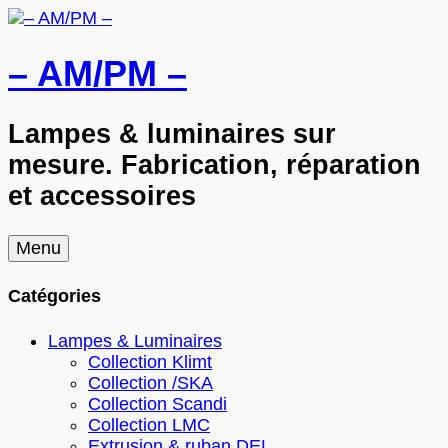
– AM/PM –
Lampes & luminaires sur
mesure. Fabrication, réparation
et accessoires
Skip
Menu
to
content
Catégories
Lampes & Luminaires
Collection Klimt
Collection /SKA
Collection Scandi
Collection LMC
Extrusion & ruban DEL