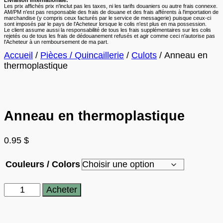
Livraison internationale:
Les prix affichés prix n'inclut pas les taxes, ni les tarifs douaniers ou autre frais connexe.
AM/PM n'est pas responsable des frais de douane et des frais afférents à l'importation de
marchandise (y compris ceux facturés par le service de messagerie) puisque ceux-ci
sont imposés par le pays de l'Acheteur lorsque le colis n'est plus en ma possession.
Le client assume aussi la responsabilité de tous les frais supplémentaires sur les colis
rejetés ou de tous les frais de dédouanement refusés et agir comme ceci n'autorise pas
l'Acheteur à un remboursement de ma part.
Accueil
/
Pièces / Quincaillerie
/
Culots
/ Anneau en
thermoplastique
Anneau en thermoplastique
0.95
$
Couleurs / Colors
quantité
Acheter
de
Anneau
en