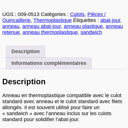
thermoplastique
UGS :
009-0513
Catégories :
Culots
,
Pièces /
Quincaillerie
,
Thermoplastique
Étiquettes :
abat-jour
,
anneau
,
anneau abat-jour
,
anneau plastique
,
anneau
retenue
,
anneau thermoplastique
,
sandwich
Description
Informations complémentaires
Description
Anneau en thermoplastique compatible avec le culot
standard avec anneau et le culot standard avec filets
allongés. Il est souvent utilisé pour faire un
« sandwich » avec l’anneau inclus sur les culots
standard pour solidifier l’abat-jour.