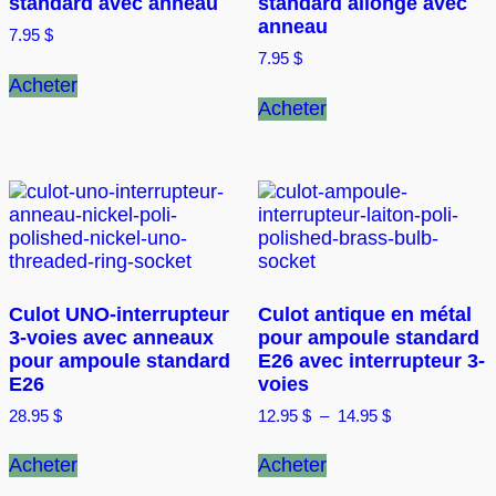
standard avec anneau
standard allongé avec
anneau
7.95
$
7.95
$
Ce
Acheter
produit
Ce
Acheter
a
produit
plusieurs
a
variations.
plusieurs
Les
variations.
options
Les
peuvent
options
être
peuvent
choisies
être
sur
choisies
Culot UNO-interrupteur
Culot antique en métal
la
sur
3-voies avec anneaux
pour ampoule standard
page
la
pour ampoule standard
E26 avec interrupteur 3-
du
page
E26
voies
produit
du
produit
Plage
28.95
$
12.95
$
–
14.95
$
de
Ce
Ce
prix :
Acheter
Acheter
produit
produit
12.95 $
a
a
à