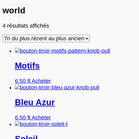
world
Trié
4 résultats affichés
du
plus
récent
au
plus
Motifs
ancien
6.50
$
Acheter
Bleu Azur
6.50
$
Acheter
Soleil