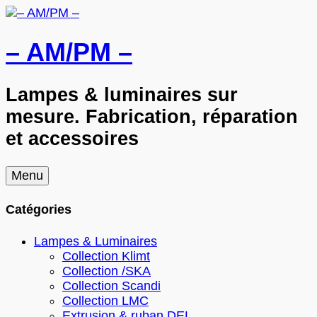
– AM/PM –
Lampes & luminaires sur
mesure. Fabrication, réparation
et accessoires
Skip
Menu
to
content
Catégories
Lampes & Luminaires
Collection Klimt
Collection /SKA
Collection Scandi
Collection LMC
Extrusion & ruban DEL