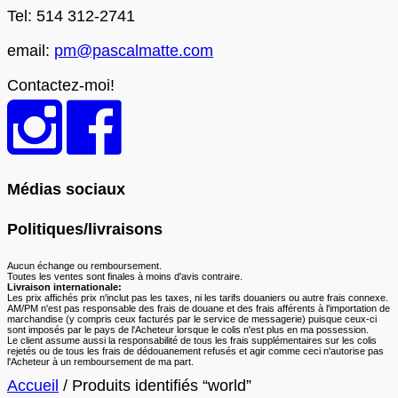
Tel: 514 312-2741
email:
pm@pascalmatte.com
Contactez-moi!
Médias sociaux
Politiques/livraisons
Aucun échange ou remboursement.
Toutes les ventes sont finales à moins d'avis contraire.
Livraison internationale:
Les prix affichés prix n'inclut pas les taxes, ni les tarifs douaniers ou autre frais connexe.
AM/PM n'est pas responsable des frais de douane et des frais afférents à l'importation de
marchandise (y compris ceux facturés par le service de messagerie) puisque ceux-ci
sont imposés par le pays de l'Acheteur lorsque le colis n'est plus en ma possession.
Le client assume aussi la responsabilité de tous les frais supplémentaires sur les colis
rejetés ou de tous les frais de dédouanement refusés et agir comme ceci n'autorise pas
l'Acheteur à un remboursement de ma part.
Accueil
/ Produits identifiés “world”