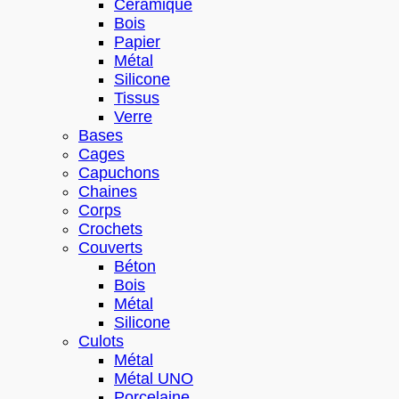
Céramique
Bois
Papier
Métal
Silicone
Tissus
Verre
Bases
Cages
Capuchons
Chaines
Corps
Crochets
Couverts
Béton
Bois
Métal
Silicone
Culots
Métal
Métal UNO
Porcelaine