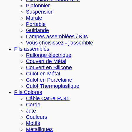
Plafonnier
Suspension
Murale
Portable
Guirlande
Lampes assemblées / Kits
Vous choisissez - j'assemble
Fils assemblés
Rallonge électrique
Couvert de Métal
Couvert en Silicone
Culot en Métal
Culot en Porcelaine
Culot Thermoplastique
Fils Colorés
Câble Cat5e-RJ45
Corde
Jute
Couleurs
Motifs
Métalliques