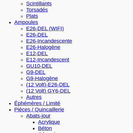
Scintillants
Torsadés
Plats
Ampoules
E26-DEL (WIFI)
E26-DEL
E26-Incandescente
E26-Halogène
E12-DEL
E12-Incandescent
GU10-DEL
G9-DEL
G9-Halogène
(12 Volt)-E26-DEL
(12 Volt) GY6-DEL
Autres
Éphémères / Limité
Pièces / Quincaillerie
Abats-jour
Acrylique
Béton