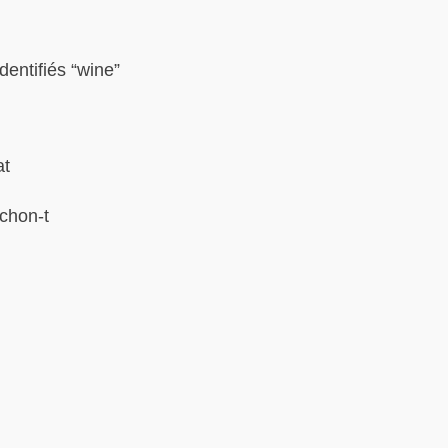
dentifiés “wine”
at