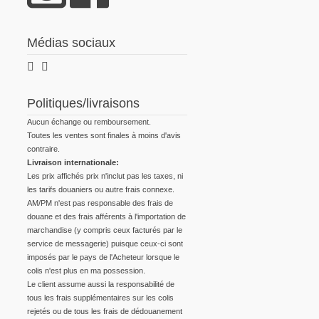
Médias sociaux
Politiques/livraisons
Aucun échange ou remboursement.
Toutes les ventes sont finales à moins d'avis
contraire.
Livraison internationale:
Les prix affichés prix n'inclut pas les taxes, ni
les tarifs douaniers ou autre frais connexe.
AM/PM n'est pas responsable des frais de
douane et des frais afférents à l'importation de
marchandise (y compris ceux facturés par le
service de messagerie) puisque ceux-ci sont
imposés par le pays de l'Acheteur lorsque le
colis n'est plus en ma possession.
Le client assume aussi la responsabilité de
tous les frais supplémentaires sur les colis
rejetés ou de tous les frais de dédouanement