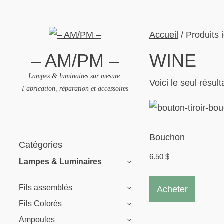
Accueil
/ Produits i
– AM/PM –
WINE
Lampes & luminaires sur mesure.
Voici le seul résult
Fabrication, réparation et accessoires
Skip
to
Bouchon
Catégories
content
6.50
$
Lampes & Luminaires
Fils assemblés
Acheter
Fils Colorés
Ampoules