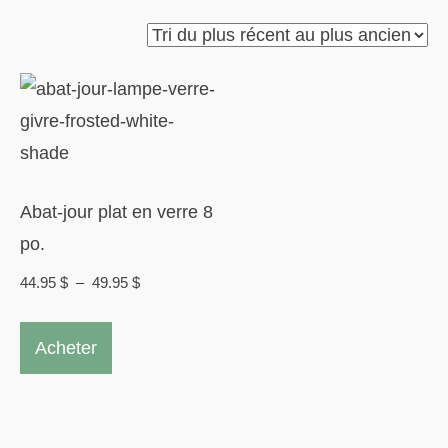
Abat-jour plat en verre 8
po.
Plage
44.95
$
–
49.95
$
de
Ce
prix :
Acheter
produit
44.95 $
a
à
plusieurs
49.95 $
variations.