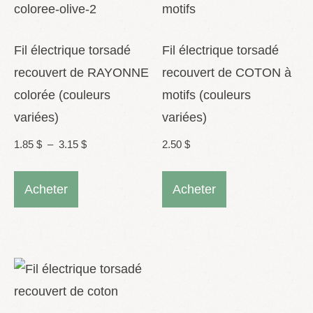
peuvent
peuvent
être
être
Fil électrique torsadé
Fil électrique torsadé
choisies
choisies
recouvert de RAYONNE
recouvert de COTON à
sur
sur
colorée (couleurs
motifs (couleurs
la
la
variées)
variées)
page
page
Plage
1.85
$
–
3.15
$
2.50
$
du
du
de
Ce
Ce
produit
produit
prix :
Acheter
Acheter
produit
produit
1.85 $
a
a
à
plusieurs
plusieurs
3.15 $
variations.
variations.
Les
Les
options
options