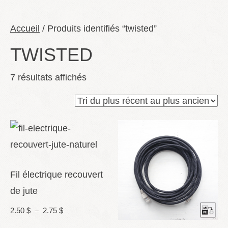
Accueil
/ Produits identifiés “twisted”
TWISTED
Trié
7 résultats affichés
du
plus
récent
au
plus
Fil électrique recouvert
ancien
de jute
Plage
2.50
$
–
2.75
$
de