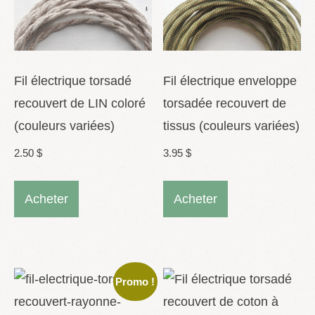
produit
être
choisies
sur
la
Fil électrique torsadé
Fil électrique enveloppe
page
recouvert de LIN coloré
torsadée recouvert de
du
(couleurs variées)
tissus (couleurs variées)
produit
2.50
$
3.95
$
Ce
Ce
Acheter
Acheter
produit
produit
a
a
plusieurs
plusieurs
variations.
variations.
Promo !
Les
Les
options
options