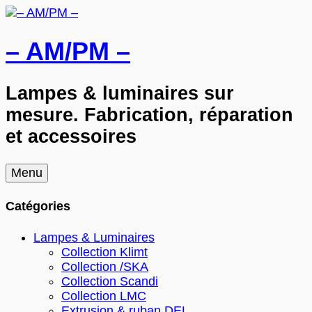
– AM/PM –
Lampes & luminaires sur
mesure. Fabrication, réparation
et accessoires
Skip
Menu
to
content
Catégories
Lampes & Luminaires
Collection Klimt
Collection /SKA
Collection Scandi
Collection LMC
Extrusion & ruban DEL