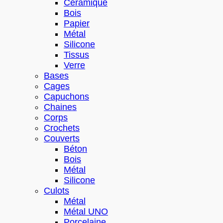
Céramique
Bois
Papier
Métal
Silicone
Tissus
Verre
Bases
Cages
Capuchons
Chaines
Corps
Crochets
Couverts
Béton
Bois
Métal
Silicone
Culots
Métal
Métal UNO
Porcelaine