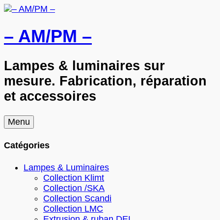
– AM/PM –
Lampes & luminaires sur
mesure. Fabrication, réparation
et accessoires
Skip
Menu
to
content
Catégories
Lampes & Luminaires
Collection Klimt
Collection /SKA
Collection Scandi
Collection LMC
Extrusion & ruban DEL