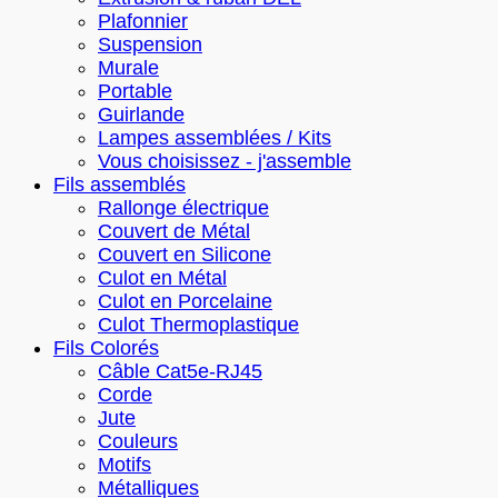
Plafonnier
Suspension
Murale
Portable
Guirlande
Lampes assemblées / Kits
Vous choisissez - j'assemble
Fils assemblés
Rallonge électrique
Couvert de Métal
Couvert en Silicone
Culot en Métal
Culot en Porcelaine
Culot Thermoplastique
Fils Colorés
Câble Cat5e-RJ45
Corde
Jute
Couleurs
Motifs
Métalliques