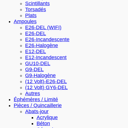
Scintillants
Torsadés
Plats
Ampoules
E26-DEL (WIFI)
E26-DEL
E26-Incandescente
E26-Halogène
E12-DEL
E12-Incandescent
GU10-DEL
G9-DEL
G9-Halogène
(12 Volt)-E26-DEL
(12 Volt) GY6-DEL
Autres
Éphémères / Limité
Pièces / Quincaillerie
Abats-jour
Acrylique
Béton