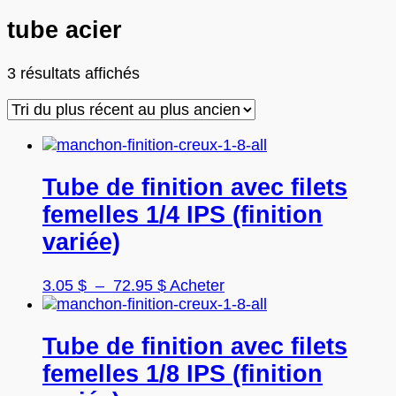
tube acier
Trié
3 résultats affichés
du
plus
récent
au
plus
Tube de finition avec filets
ancien
femelles 1/4 IPS (finition
variée)
Plage
Ce
3.05
$
–
72.95
$
Acheter
de
produit
prix :
a
3.05 $
plusieurs
Tube de finition avec filets
à
variations.
femelles 1/8 IPS (finition
72.95 $
Les
options