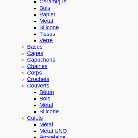
Céramique
Bois
Papier
Métal
Silicone
Tissus
Verre
Bases
Cages
Capuchons
Chaines
Corps
Crochets
Couverts
Béton
Bois
Métal
Silicone
Culots
Métal
Métal UNO
Porcelaine