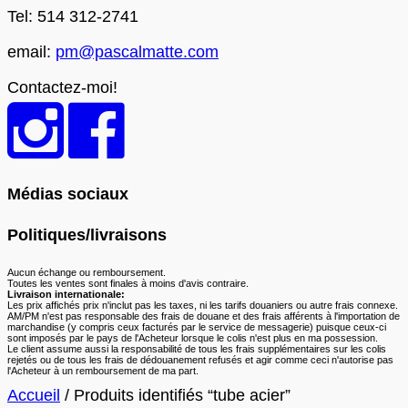
Tel: 514 312-2741
email:
pm@pascalmatte.com
Contactez-moi!
Médias sociaux
Politiques/livraisons
Aucun échange ou remboursement.
Toutes les ventes sont finales à moins d'avis contraire.
Livraison internationale:
Les prix affichés prix n'inclut pas les taxes, ni les tarifs douaniers ou autre frais connexe.
AM/PM n'est pas responsable des frais de douane et des frais afférents à l'importation de
marchandise (y compris ceux facturés par le service de messagerie) puisque ceux-ci
sont imposés par le pays de l'Acheteur lorsque le colis n'est plus en ma possession.
Le client assume aussi la responsabilité de tous les frais supplémentaires sur les colis
rejetés ou de tous les frais de dédouanement refusés et agir comme ceci n'autorise pas
l'Acheteur à un remboursement de ma part.
Accueil
/ Produits identifiés “tube acier”