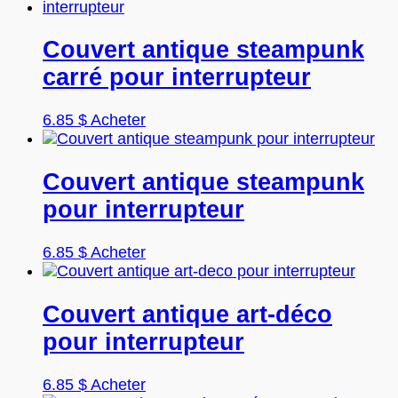
a
page
plusieurs
du
variations.
Couvert antique steampunk
produit
Les
carré pour interrupteur
options
peuvent
être
Ce
6.85
$
Acheter
choisies
produit
sur
a
la
plusieurs
Couvert antique steampunk
page
variations.
pour interrupteur
du
Les
produit
options
peuvent
Ce
6.85
$
Acheter
être
produit
choisies
a
sur
plusieurs
Couvert antique art-déco
la
variations.
pour interrupteur
page
Les
du
options
produit
peuvent
Ce
6.85
$
Acheter