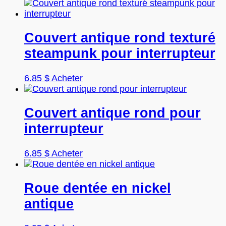
être
produit
choisies
a
sur
plusieurs
la
variations.
Couvert antique rond texturé
page
Les
steampunk pour interrupteur
du
options
produit
peuvent
être
Ce
6.85
$
Acheter
choisies
produit
sur
a
la
plusieurs
Couvert antique rond pour
page
variations.
interrupteur
du
Les
produit
options
peuvent
Ce
6.85
$
Acheter
être
produit
choisies
a
sur
plusieurs
Roue dentée en nickel
la
variations.
antique
page
Les
du
options
produit