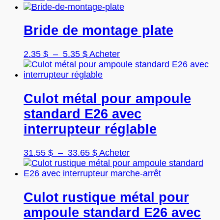
être
produit
choisies
a
sur
plusieurs
Bride de montage plate
la
variations.
page
Les
Plage
Ce
2.35
$
–
5.35
$
Acheter
du
options
de
produit
produit
peuvent
prix :
a
être
2.35 $
plusieurs
choisies
à
variations.
Culot métal pour ampoule
sur
5.35 $
Les
la
standard E26 avec
options
page
peuvent
interrupteur réglable
du
être
produit
choisies
Plage
Ce
31.55
$
–
33.65
$
Acheter
sur
de
produit
la
prix :
a
page
31.55 $
plusieurs
du
à
variations.
Culot rustique métal pour
produit
33.65 $
Les
ampoule standard E26 avec
options