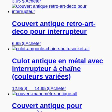
peuvent
3.95
$
Acheter
être
choisies
sur
la
Couvert antique retro-art-
page
deco pour interrupteur
du
produit
Ce
6.85
$
Acheter
produit
a
plusieurs
Culot antique en métal avec
variations.
interrupteur à chaîne
Les
options
(couleurs variées)
peuvent
être
Plage
Ce
12.95
$
–
14.95
$
Acheter
choisies
de
produit
sur
prix :
a
la
12.95 $
plusieurs
Couvert antique pour
page
à
variations.
du