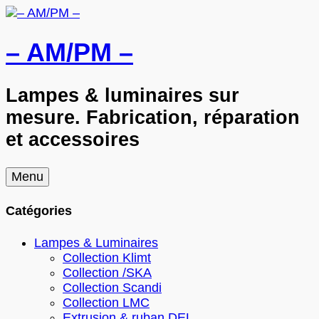
– AM/PM –
Lampes & luminaires sur
mesure. Fabrication, réparation
et accessoires
Skip
Menu
to
content
Catégories
Lampes & Luminaires
Collection Klimt
Collection /SKA
Collection Scandi
Collection LMC
Extrusion & ruban DEL