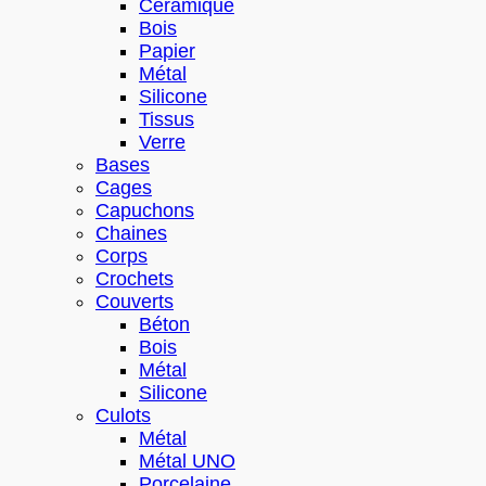
Céramique
Bois
Papier
Métal
Silicone
Tissus
Verre
Bases
Cages
Capuchons
Chaines
Corps
Crochets
Couverts
Béton
Bois
Métal
Silicone
Culots
Métal
Métal UNO
Porcelaine