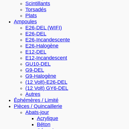
Scintillants
Torsadés
Plats
Ampoules
E26-DEL (WIFI)
E26-DEL
E26-Incandescente
E26-Halogène
E12-DEL
E12-Incandescent
GU10-DEL
G9-DEL
G9-Halogène
(12 Volt)-E26-DEL
(12 Volt) GY6-DEL
Autres
Éphémères / Limité
Pièces / Quincaillerie
Abats-jour
Acrylique
Béton