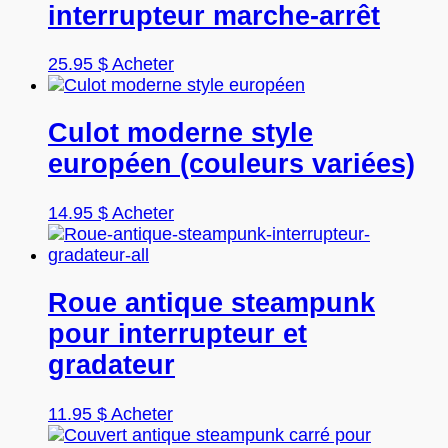
peuvent
interrupteur marche-arrêt
être
choisies
Ce
25.95
$
Acheter
sur
produit
la
a
page
plusieurs
Culot moderne style
du
variations.
produit
européen (couleurs variées)
Les
options
peuvent
Ce
14.95
$
Acheter
être
produit
choisies
a
sur
plusieurs
la
variations.
Roue antique steampunk
page
Les
pour interrupteur et
du
options
produit
peuvent
gradateur
être
choisies
Ce
11.95
$
Acheter
sur
produit
la