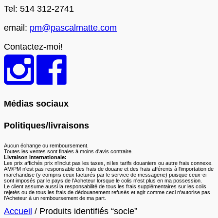
Tel: 514 312-2741
email:
pm@pascalmatte.com
Contactez-moi!
Médias sociaux
Politiques/livraisons
Aucun échange ou remboursement.
Toutes les ventes sont finales à moins d'avis contraire.
Livraison internationale:
Les prix affichés prix n'inclut pas les taxes, ni les tarifs douaniers ou autre frais connexe.
AM/PM n'est pas responsable des frais de douane et des frais afférents à l'importation de
marchandise (y compris ceux facturés par le service de messagerie) puisque ceux-ci
sont imposés par le pays de l'Acheteur lorsque le colis n'est plus en ma possession.
Le client assume aussi la responsabilité de tous les frais supplémentaires sur les colis
rejetés ou de tous les frais de dédouanement refusés et agir comme ceci n'autorise pas
l'Acheteur à un remboursement de ma part.
Accueil
/ Produits identifiés “socle”