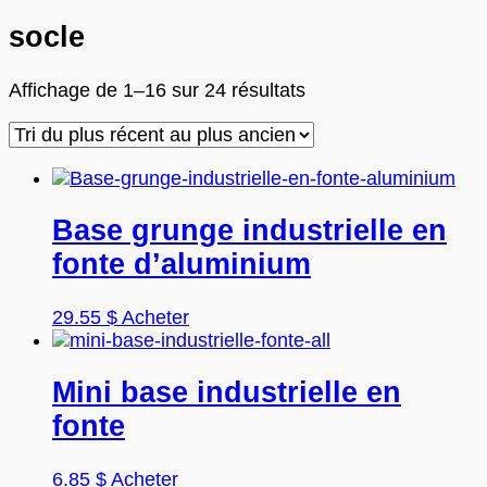
socle
Trié
Affichage de 1–16 sur 24 résultats
du
plus
récent
au
plus
Base grunge industrielle en
ancien
fonte d’aluminium
Ce
29.55
$
Acheter
produit
a
plusieurs
Mini base industrielle en
variations.
fonte
Les
options
peuvent
Ce
6.85
$
Acheter