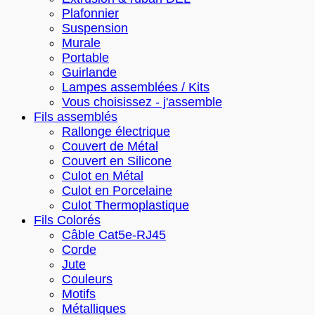
Plafonnier
Suspension
Murale
Portable
Guirlande
Lampes assemblées / Kits
Vous choisissez - j'assemble
Fils assemblés
Rallonge électrique
Couvert de Métal
Couvert en Silicone
Culot en Métal
Culot en Porcelaine
Culot Thermoplastique
Fils Colorés
Câble Cat5e-RJ45
Corde
Jute
Couleurs
Motifs
Métalliques