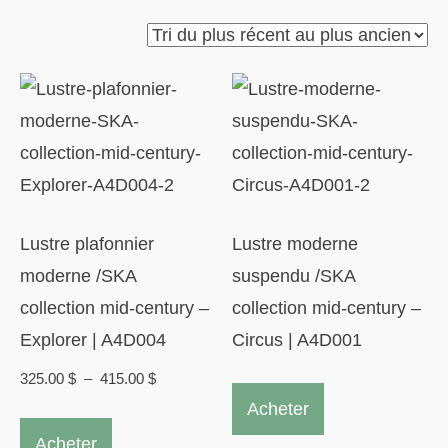
du
plus
récent
au
plus
ancien
Lustre plafonnier
Lustre moderne
moderne /SKA
suspendu /SKA
collection mid-century –
collection mid-century –
Explorer | A4D004
Circus | A4D001
Plage
325.00
$
–
415.00
$
de
Acheter
Ce
prix :
Acheter
produit