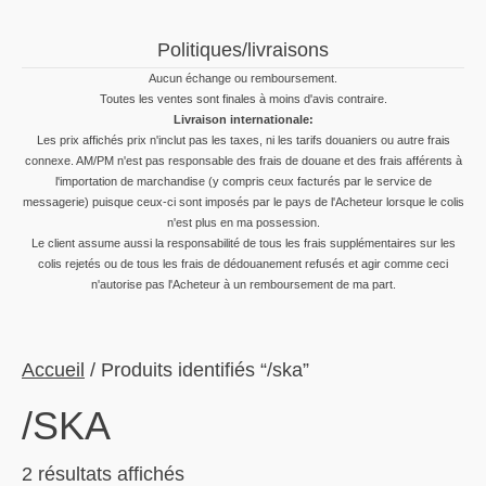
Politiques/livraisons
Aucun échange ou remboursement.
Toutes les ventes sont finales à moins d'avis contraire.
Livraison internationale:
Les prix affichés prix n'inclut pas les taxes, ni les tarifs douaniers ou autre frais
connexe. AM/PM n'est pas responsable des frais de douane et des frais afférents à
l'importation de marchandise (y compris ceux facturés par le service de
messagerie) puisque ceux-ci sont imposés par le pays de l'Acheteur lorsque le colis
n'est plus en ma possession.
Le client assume aussi la responsabilité de tous les frais supplémentaires sur les
colis rejetés ou de tous les frais de dédouanement refusés et agir comme ceci
n'autorise pas l'Acheteur à un remboursement de ma part.
Accueil
/ Produits identifiés “/ska”
/SKA
Trié
2 résultats affichés