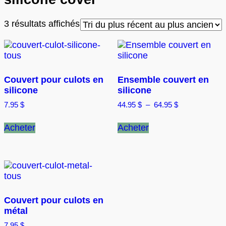
Trié
3 résultats affichés
du
plus
récent
au
plus
Couvert pour culots en
Ensemble couvert en
ancien
silicone
silicone
Plage
7.95
$
44.95
$
–
64.95
$
de
Ce
Ce
prix :
Acheter
Acheter
produit
produit
44.95 $
a
a
à
plusieurs
plusieurs
64.95 $
variations.
variations.
Les
Les
options
options
peuvent
peuvent
Couvert pour culots en
être
être
métal
choisies
choisies
sur
sur
7.95
$