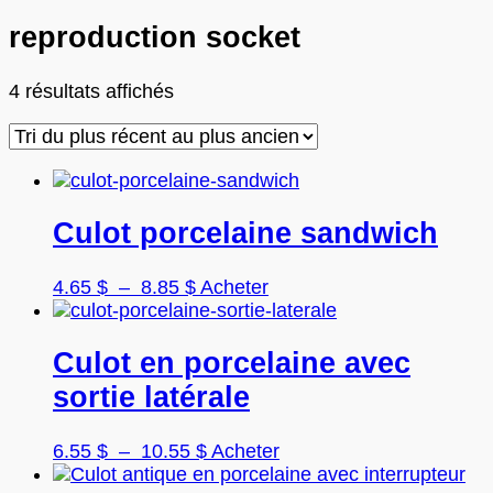
reproduction socket
Trié
4 résultats affichés
du
plus
récent
au
plus
Culot porcelaine sandwich
ancien
Plage
Ce
4.65
$
–
8.85
$
Acheter
de
produit
prix :
a
4.65 $
plusieurs
Culot en porcelaine avec
à
variations.
sortie latérale
8.85 $
Les
options
peuvent
Plage
Ce
6.55
$
–
10.55
$
Acheter
être
de
produit