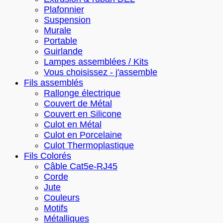
Plafonnier
Suspension
Murale
Portable
Guirlande
Lampes assemblées / Kits
Vous choisissez - j'assemble
Fils assemblés
Rallonge électrique
Couvert de Métal
Couvert en Silicone
Culot en Métal
Culot en Porcelaine
Culot Thermoplastique
Fils Colorés
Câble Cat5e-RJ45
Corde
Jute
Couleurs
Motifs
Métalliques