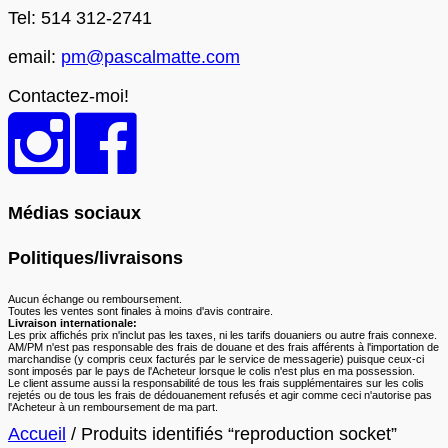
Tel: 514 312-2741
email:
pm@pascalmatte.com
Contactez-moi!
Médias sociaux
Politiques/livraisons
Aucun échange ou remboursement.
Toutes les ventes sont finales à moins d'avis contraire.
Livraison internationale:
Les prix affichés prix n'inclut pas les taxes, ni les tarifs douaniers ou autre frais connexe.
AM/PM n'est pas responsable des frais de douane et des frais afférents à l'importation de
marchandise (y compris ceux facturés par le service de messagerie) puisque ceux-ci
sont imposés par le pays de l'Acheteur lorsque le colis n'est plus en ma possession.
Le client assume aussi la responsabilité de tous les frais supplémentaires sur les colis
rejetés ou de tous les frais de dédouanement refusés et agir comme ceci n'autorise pas
l'Acheteur à un remboursement de ma part.
Accueil
/ Produits identifiés “reproduction socket”