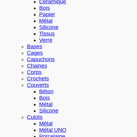
Céramique
Bois
Papier
Métal
Silicone
Tissus
Verre
Bases
Cages
Capuchons
Chaines
Corps
Crochets
Couverts
Béton
Bois
Métal
Silicone
Culots
Métal
Métal UNO
Porcelaine