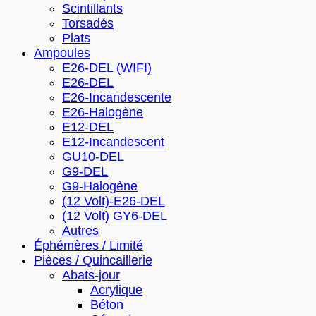
Scintillants
Torsadés
Plats
Ampoules
E26-DEL (WIFI)
E26-DEL
E26-Incandescente
E26-Halogène
E12-DEL
E12-Incandescent
GU10-DEL
G9-DEL
G9-Halogène
(12 Volt)-E26-DEL
(12 Volt) GY6-DEL
Autres
Éphémères / Limité
Pièces / Quincaillerie
Abats-jour
Acrylique
Béton