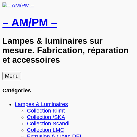
– AM/PM –
Lampes & luminaires sur
mesure. Fabrication, réparation
et accessoires
Skip
Menu
to
content
Catégories
Lampes & Luminaires
Collection Klimt
Collection /SKA
Collection Scandi
Collection LMC
Extrusion & ruban DEL