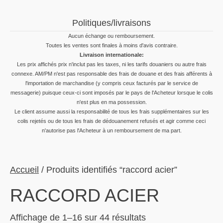
Politiques/livraisons
Aucun échange ou remboursement.
Toutes les ventes sont finales à moins d'avis contraire.
Livraison internationale:
Les prix affichés prix n'inclut pas les taxes, ni les tarifs douaniers ou autre frais
connexe. AM/PM n'est pas responsable des frais de douane et des frais afférents à
l'importation de marchandise (y compris ceux facturés par le service de
messagerie) puisque ceux-ci sont imposés par le pays de l'Acheteur lorsque le colis
n'est plus en ma possession.
Le client assume aussi la responsabilité de tous les frais supplémentaires sur les
colis rejetés ou de tous les frais de dédouanement refusés et agir comme ceci
n'autorise pas l'Acheteur à un remboursement de ma part.
Accueil
/ Produits identifiés “raccord acier”
RACCORD ACIER
Trié
Affichage de 1–16 sur 44 résultats