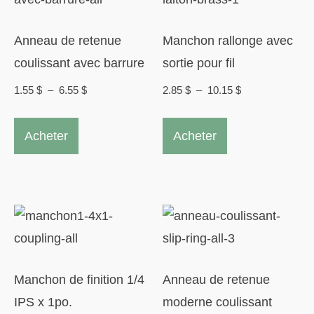
être
choisies
Anneau de retenue
Manchon rallonge avec
sur
coulissant avec barrure
sortie pour fil
la
Plage
Plage
1.55
$
–
6.55
$
2.85
$
–
10.15
$
page
de
de
Ce
Ce
du
prix :
prix :
Acheter
Acheter
produit
produit
1.55 $
2.85 $
produit
a
a
à
à
plusieurs
plusieurs
6.55 $
10.15 $
variations.
variations.
Les
Les
options
options
peuvent
peuvent
Manchon de finition 1/4
Anneau de retenue
être
être
IPS x 1po.
moderne coulissant