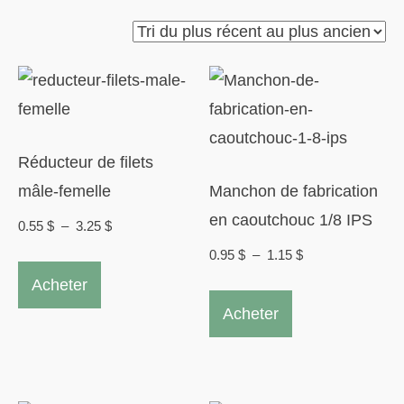
du
plus
récent
au
plus
Réducteur de filets
ancien
mâle-femelle
Manchon de fabrication
en caoutchouc 1/8 IPS
Plage
0.55
$
–
3.25
$
de
Plage
0.95
$
–
1.15
$
Ce
prix :
de
Acheter
produit
Ce
0.55 $
prix :
Acheter
a
produit
à
0.95 $
plusieurs
a
3.25 $
à
variations.
plusieurs
1.15 $
Les
variations.