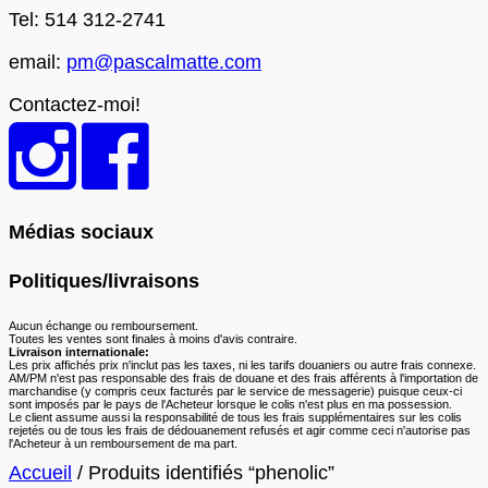
Tel: 514 312-2741
email:
pm@pascalmatte.com
Contactez-moi!
Médias sociaux
Politiques/livraisons
Aucun échange ou remboursement.
Toutes les ventes sont finales à moins d'avis contraire.
Livraison internationale:
Les prix affichés prix n'inclut pas les taxes, ni les tarifs douaniers ou autre frais connexe.
AM/PM n'est pas responsable des frais de douane et des frais afférents à l'importation de
marchandise (y compris ceux facturés par le service de messagerie) puisque ceux-ci
sont imposés par le pays de l'Acheteur lorsque le colis n'est plus en ma possession.
Le client assume aussi la responsabilité de tous les frais supplémentaires sur les colis
rejetés ou de tous les frais de dédouanement refusés et agir comme ceci n'autorise pas
l'Acheteur à un remboursement de ma part.
Accueil
/ Produits identifiés “phenolic”