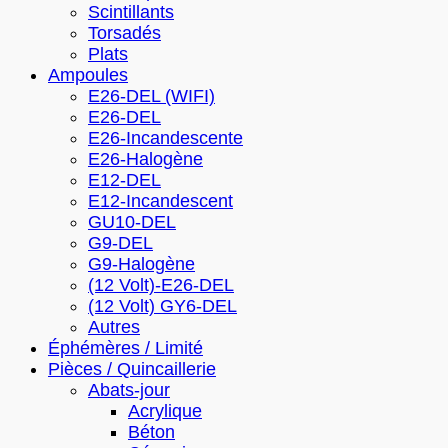
Scintillants
Torsadés
Plats
Ampoules
E26-DEL (WIFI)
E26-DEL
E26-Incandescente
E26-Halogène
E12-DEL
E12-Incandescent
GU10-DEL
G9-DEL
G9-Halogène
(12 Volt)-E26-DEL
(12 Volt) GY6-DEL
Autres
Éphémères / Limité
Pièces / Quincaillerie
Abats-jour
Acrylique
Béton