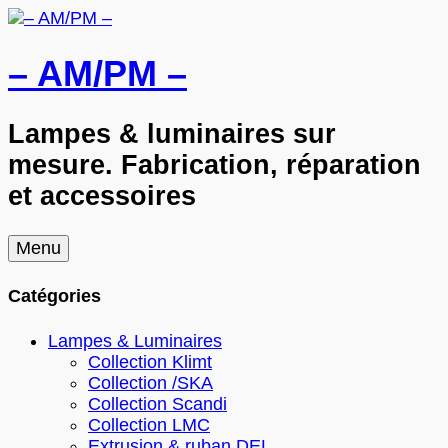
– AM/PM –
Lampes & luminaires sur
mesure. Fabrication, réparation
et accessoires
Skip
Menu
to
content
Catégories
Lampes & Luminaires
Collection Klimt
Collection /SKA
Collection Scandi
Collection LMC
Extrusion & ruban DEL