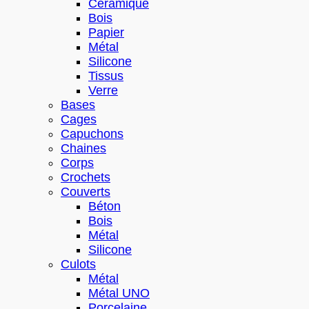
Céramique
Bois
Papier
Métal
Silicone
Tissus
Verre
Bases
Cages
Capuchons
Chaines
Corps
Crochets
Couverts
Béton
Bois
Métal
Silicone
Culots
Métal
Métal UNO
Porcelaine