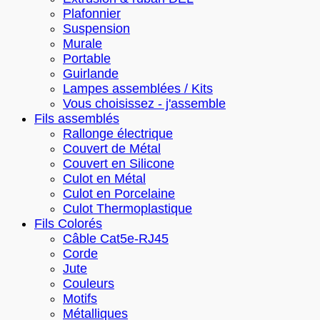
Plafonnier
Suspension
Murale
Portable
Guirlande
Lampes assemblées / Kits
Vous choisissez - j'assemble
Fils assemblés
Rallonge électrique
Couvert de Métal
Couvert en Silicone
Culot en Métal
Culot en Porcelaine
Culot Thermoplastique
Fils Colorés
Câble Cat5e-RJ45
Corde
Jute
Couleurs
Motifs
Métalliques