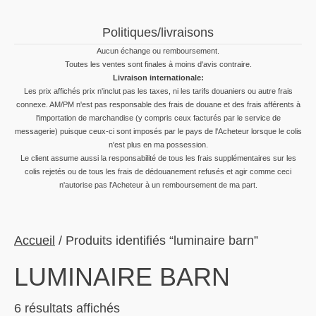
Politiques/livraisons
Aucun échange ou remboursement.
Toutes les ventes sont finales à moins d'avis contraire.
Livraison internationale:
Les prix affichés prix n'inclut pas les taxes, ni les tarifs douaniers ou autre frais
connexe. AM/PM n'est pas responsable des frais de douane et des frais afférents à
l'importation de marchandise (y compris ceux facturés par le service de
messagerie) puisque ceux-ci sont imposés par le pays de l'Acheteur lorsque le colis
n'est plus en ma possession.
Le client assume aussi la responsabilité de tous les frais supplémentaires sur les
colis rejetés ou de tous les frais de dédouanement refusés et agir comme ceci
n'autorise pas l'Acheteur à un remboursement de ma part.
Accueil
/ Produits identifiés “luminaire barn”
LUMINAIRE BARN
Trié
6 résultats affichés