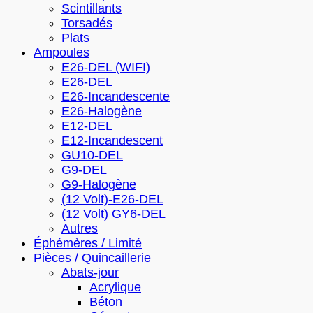
Scintillants
Torsadés
Plats
Ampoules
E26-DEL (WIFI)
E26-DEL
E26-Incandescente
E26-Halogène
E12-DEL
E12-Incandescent
GU10-DEL
G9-DEL
G9-Halogène
(12 Volt)-E26-DEL
(12 Volt) GY6-DEL
Autres
Éphémères / Limité
Pièces / Quincaillerie
Abats-jour
Acrylique
Béton