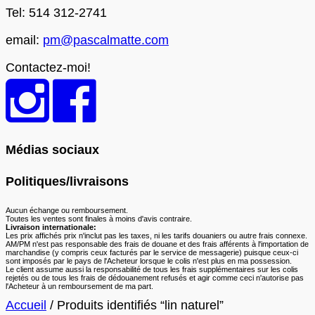
Tel: 514 312-2741
email:
pm@pascalmatte.com
Contactez-moi!
Médias sociaux
Politiques/livraisons
Aucun échange ou remboursement.
Toutes les ventes sont finales à moins d'avis contraire.
Livraison internationale:
Les prix affichés prix n'inclut pas les taxes, ni les tarifs douaniers ou autre frais connexe.
AM/PM n'est pas responsable des frais de douane et des frais afférents à l'importation de
marchandise (y compris ceux facturés par le service de messagerie) puisque ceux-ci
sont imposés par le pays de l'Acheteur lorsque le colis n'est plus en ma possession.
Le client assume aussi la responsabilité de tous les frais supplémentaires sur les colis
rejetés ou de tous les frais de dédouanement refusés et agir comme ceci n'autorise pas
l'Acheteur à un remboursement de ma part.
Accueil
/ Produits identifiés “lin naturel”