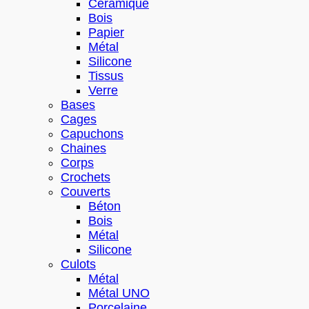
Céramique
Bois
Papier
Métal
Silicone
Tissus
Verre
Bases
Cages
Capuchons
Chaines
Corps
Crochets
Couverts
Béton
Bois
Métal
Silicone
Culots
Métal
Métal UNO
Porcelaine