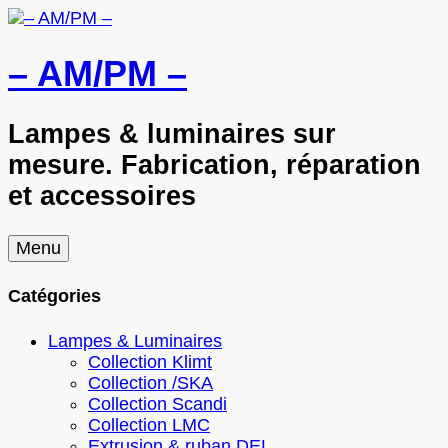
– AM/PM –
Lampes & luminaires sur
mesure. Fabrication, réparation
et accessoires
Skip
Menu
to
content
Catégories
Lampes & Luminaires
Collection Klimt
Collection /SKA
Collection Scandi
Collection LMC
Extrusion & ruban DEL