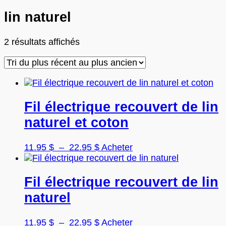
lin naturel
Trié
2 résultats affichés
du
plus
récent
au
plus
Fil électrique recouvert de lin
ancien
naturel et coton
Plage
Ce
11.95
$
–
22.95
$
Acheter
de
produit
prix :
a
11.95 $
plusieurs
Fil électrique recouvert de lin
à
variations.
naturel
22.95 $
Les
options
peuvent
Plage
Ce
11.95
$
–
22.95
$
Acheter