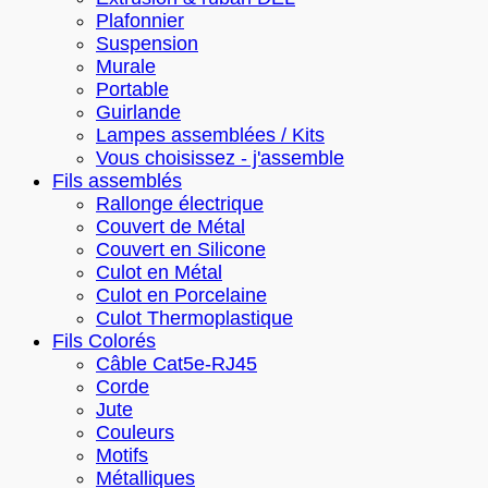
Plafonnier
Suspension
Murale
Portable
Guirlande
Lampes assemblées / Kits
Vous choisissez - j'assemble
Fils assemblés
Rallonge électrique
Couvert de Métal
Couvert en Silicone
Culot en Métal
Culot en Porcelaine
Culot Thermoplastique
Fils Colorés
Câble Cat5e-RJ45
Corde
Jute
Couleurs
Motifs
Métalliques