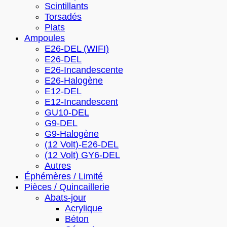
Scintillants
Torsadés
Plats
Ampoules
E26-DEL (WIFI)
E26-DEL
E26-Incandescente
E26-Halogène
E12-DEL
E12-Incandescent
GU10-DEL
G9-DEL
G9-Halogène
(12 Volt)-E26-DEL
(12 Volt) GY6-DEL
Autres
Éphémères / Limité
Pièces / Quincaillerie
Abats-jour
Acrylique
Béton