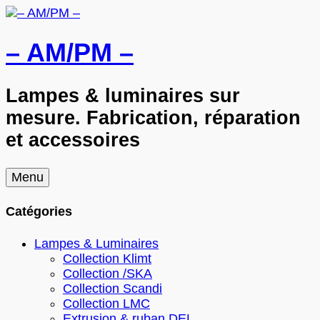
– AM/PM –
Lampes & luminaires sur
mesure. Fabrication, réparation
et accessoires
Skip
Menu
to
content
Catégories
Lampes & Luminaires
Collection Klimt
Collection /SKA
Collection Scandi
Collection LMC
Extrusion & ruban DEL