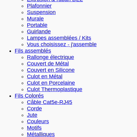
Plafonnier
Suspension
Murale
Portable
Guirlande
Lampes assemblées / Kits
Vous choisissez - j'assemble
Fils assemblés
Rallonge électrique
Couvert de Métal
Couvert en Silicone
Culot en Métal
Culot en Porcelaine
Culot Thermoplastique
Fils Colorés
Câble Cat5e-RJ45
Corde
Jute
Couleurs
Motifs
Métalliques