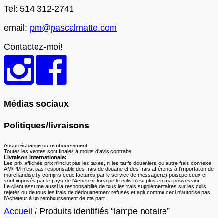
Tel: 514 312-2741
email:
pm@pascalmatte.com
Contactez-moi!
Médias sociaux
Politiques/livraisons
Aucun échange ou remboursement.
Toutes les ventes sont finales à moins d'avis contraire.
Livraison internationale:
Les prix affichés prix n'inclut pas les taxes, ni les tarifs douaniers ou autre frais connexe.
AM/PM n'est pas responsable des frais de douane et des frais afférents à l'importation de
marchandise (y compris ceux facturés par le service de messagerie) puisque ceux-ci
sont imposés par le pays de l'Acheteur lorsque le colis n'est plus en ma possession.
Le client assume aussi la responsabilité de tous les frais supplémentaires sur les colis
rejetés ou de tous les frais de dédouanement refusés et agir comme ceci n'autorise pas
l'Acheteur à un remboursement de ma part.
Accueil
/ Produits identifiés “lampe notaire”