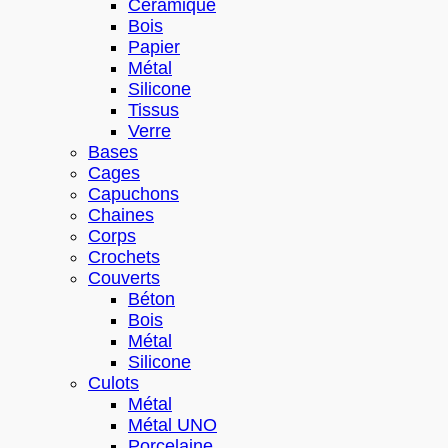
Céramique
Bois
Papier
Métal
Silicone
Tissus
Verre
Bases
Cages
Capuchons
Chaines
Corps
Crochets
Couverts
Béton
Bois
Métal
Silicone
Culots
Métal
Métal UNO
Porcelaine