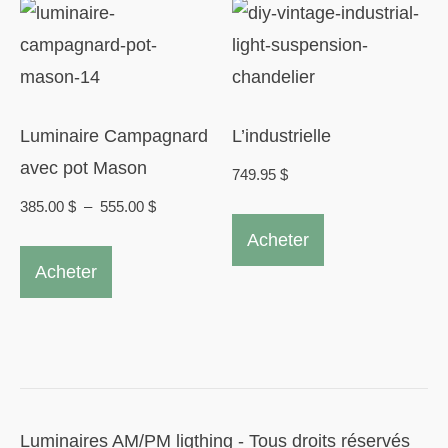
Les
options
peuvent
être
Luminaire Campagnard
L’industrielle
choisies
avec pot Mason
749.95
$
sur
Plage
385.00
$
–
555.00
$
la
de
Acheter
Ce
page
prix :
Acheter
produit
du
385.00 $
a
à
produit
plusieurs
555.00 $
variations.
Les
options
Luminaires AM/PM ligthing - Tous droits réservés