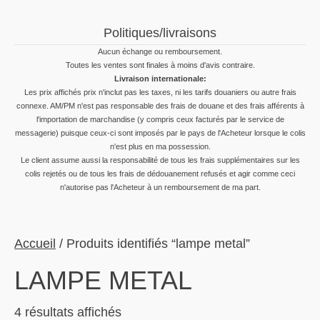
Politiques/livraisons
Aucun échange ou remboursement.
Toutes les ventes sont finales à moins d'avis contraire.
Livraison internationale:
Les prix affichés prix n'inclut pas les taxes, ni les tarifs douaniers ou autre frais
connexe. AM/PM n'est pas responsable des frais de douane et des frais afférents à
l'importation de marchandise (y compris ceux facturés par le service de
messagerie) puisque ceux-ci sont imposés par le pays de l'Acheteur lorsque le colis
n'est plus en ma possession.
Le client assume aussi la responsabilité de tous les frais supplémentaires sur les
colis rejetés ou de tous les frais de dédouanement refusés et agir comme ceci
n'autorise pas l'Acheteur à un remboursement de ma part.
Accueil
/ Produits identifiés “lampe metal”
LAMPE METAL
Trié
4 résultats affichés