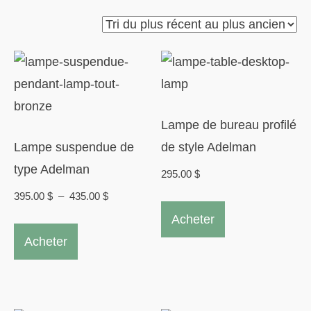
du
plus
récent
au
plus
ancien
Lampe de bureau profilé
Lampe suspendue de
de style Adelman
type Adelman
295.00
$
Plage
395.00
$
–
435.00
$
de
Acheter
Ce
prix :
Acheter
produit
395.00 $
a
à
plusieurs
435.00 $
variations.