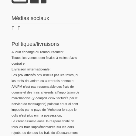
Médias sociaux
Politiques/livraisons
Aucun échange ou remboursement.
Toutes les ventes sont finales à moins d'avis
contraire.
Livraison internationale:
Les prix affichés prix n'inclut pas les taxes, ni
les tarifs douaniers ou autre frais connexe.
AM/PM n'est pas responsable des frais de
douane et des frais afférents à l'importation de
marchandise (y compris ceux facturés par le
service de messagerie) puisque ceux-ci sont
imposés par le pays de l'Acheteur lorsque le
colis n'est plus en ma possession.
Le client assume aussi la responsabilité de
tous les frais supplémentaires sur les colis
rejetés ou de tous les frais de dédouanement