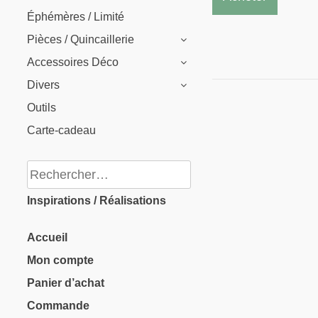
Éphémères / Limité
a
Pièces / Quincaillerie
plusieu
Accessoires Déco
variati
Divers
Les
Outils
options
Carte-cadeau
peuven
être
Rechercher :
choisie
Inspirations / Réalisations
sur
la
Accueil
page
Mon compte
du
Panier d’achat
produit
Commande