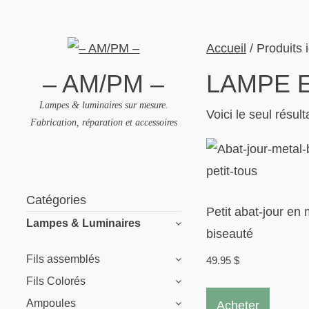
Accueil
/ Produits 
– AM/PM –
LAMPE 
Lampes & luminaires sur mesure.
Voici le seul résult
Fabrication, réparation et accessoires
Skip
to
Catégories
content
Petit abat-jour en 
Lampes & Luminaires
biseauté
Fils assemblés
49.95
$
Fils Colorés
Ce
Ampoules
Acheter
produit