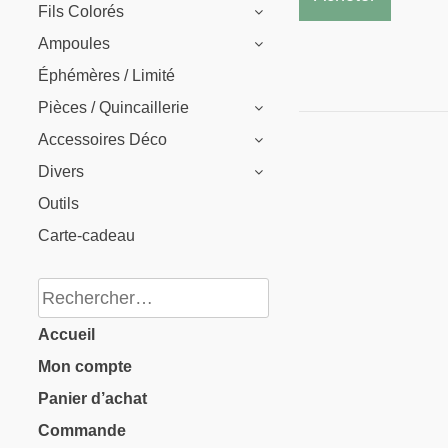
Fils Colorés
a
Ampoules
plusieu
Éphémères / Limité
variati
Pièces / Quincaillerie
Les
Accessoires Déco
options
Divers
peuven
Outils
être
Carte-cadeau
choisie
sur
Rechercher :
la
Accueil
page
Mon compte
du
Panier d’achat
produit
Commande