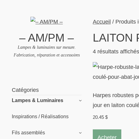
Accueil
/ Produits i
– AM/PM –
LAITON 
Lampes & luminaires sur mesure.
4 résultats affiché
Fabrication, réparation et accessoires
Skip
to
Catégories
content
Harpes robustes p
Lampes & Luminaires
jour en laiton coul
Inspirations / Réalisations
20.45
$
Ce
Fils assemblés
Acheter
produit