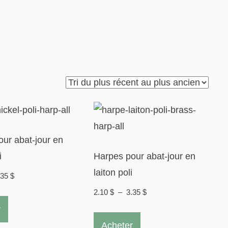
ur abat-jour en
i
Harpes pour abat-jour en
laiton poli
Plage
.35
$
de
Plage
2.10
$
–
3.35
$
Ce
prix :
de
r
produit
Ce
2.10 $
prix :
Acheter
a
produit