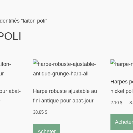
dentifiés “laiton poli”
POLI
Trié
s
du
plus
récent
Harpes po
au
our abat-
Harpe robuste ajustable au
nickel pol
plus
é
fini antique pour abat-jour
2.10
$
–
3
ancien
38.85
$
Achete
Ce
Acheter
produit