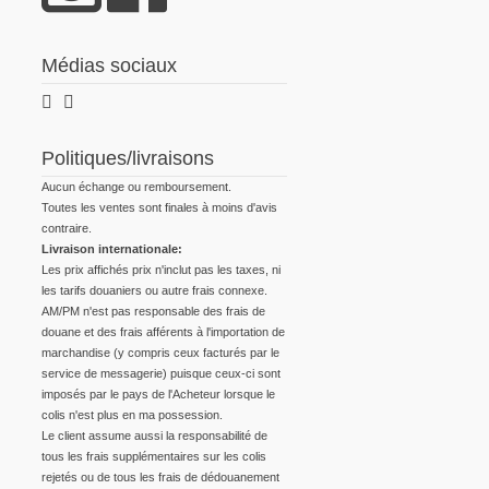
Médias sociaux
Politiques/livraisons
Aucun échange ou remboursement.
Toutes les ventes sont finales à moins d'avis
contraire.
Livraison internationale:
Les prix affichés prix n'inclut pas les taxes, ni
les tarifs douaniers ou autre frais connexe.
AM/PM n'est pas responsable des frais de
douane et des frais afférents à l'importation de
marchandise (y compris ceux facturés par le
service de messagerie) puisque ceux-ci sont
imposés par le pays de l'Acheteur lorsque le
colis n'est plus en ma possession.
Le client assume aussi la responsabilité de
tous les frais supplémentaires sur les colis
rejetés ou de tous les frais de dédouanement