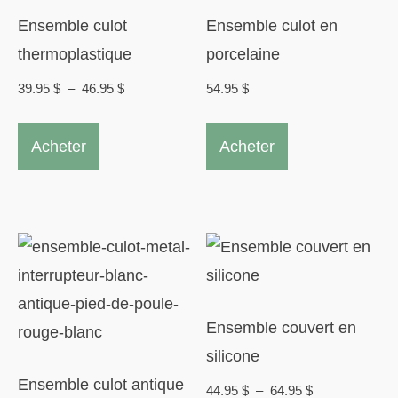
être
choisies
Ensemble culot
Ensemble culot en
choisies
sur
thermoplastique
porcelaine
sur
la
Plage
39.95
$
–
46.95
$
54.95
$
la
page
de
Ce
Ce
page
du
prix :
Acheter
Acheter
produit
produit
du
39.95 $
produit
a
a
à
produit
plusieurs
plusieurs
46.95 $
variations.
variations.
Les
Les
options
options
peuvent
peuvent
Ensemble couvert en
être
être
silicone
choisies
choisies
Ensemble culot antique
Plage
44.95
$
–
64.95
$