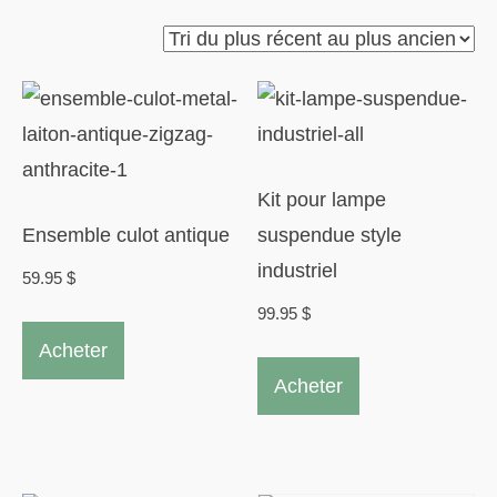
du
plus
récent
au
plus
ancien
Kit pour lampe
Ensemble culot antique
suspendue style
industriel
59.95
$
99.95
$
Ce
Acheter
produit
Ce
Acheter
a
produit
plusieurs
a
variations.
plusieurs
Les
variations.