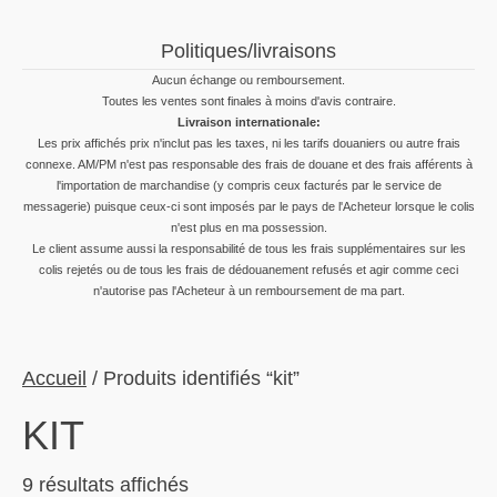
Politiques/livraisons
Aucun échange ou remboursement.
Toutes les ventes sont finales à moins d'avis contraire.
Livraison internationale:
Les prix affichés prix n'inclut pas les taxes, ni les tarifs douaniers ou autre frais
connexe. AM/PM n'est pas responsable des frais de douane et des frais afférents à
l'importation de marchandise (y compris ceux facturés par le service de
messagerie) puisque ceux-ci sont imposés par le pays de l'Acheteur lorsque le colis
n'est plus en ma possession.
Le client assume aussi la responsabilité de tous les frais supplémentaires sur les
colis rejetés ou de tous les frais de dédouanement refusés et agir comme ceci
n'autorise pas l'Acheteur à un remboursement de ma part.
Accueil
/ Produits identifiés “kit”
KIT
Trié
9 résultats affichés