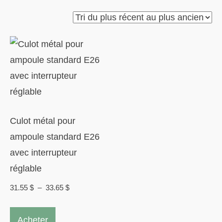
Culot métal pour
ampoule standard E26
avec interrupteur
réglable
Plage
31.55
$
–
33.65
$
de
Ce
prix :
Acheter
produit