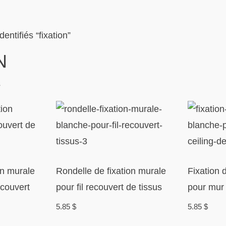
dentifiés “fixation”
N
Trié
s
du
plus
récent
au
plus
on murale
Rondelle de fixation murale
Fixation 
ancien
ecouvert
pour fil recouvert de tissus
pour mur 
5.85
$
5.85
$
Ce