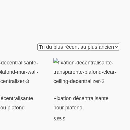
décentralisante
Fixation décentralisante
ou plafond
pour plafond
5.85
$
Ce
Ce