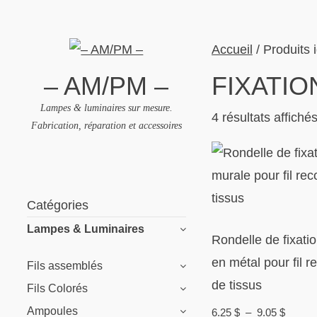
Accueil
/ Produits i
– AM/PM –
FIXATIO
Lampes & luminaires sur mesure.
4 résultats affiché
Fabrication, réparation et accessoires
Skip
to
Catégories
content
Lampes & Luminaires
Rondelle de fixati
en métal pour fil r
Fils assemblés
de tissus
Fils Colorés
Ampoules
Plage
6.25
$
–
9.05
$