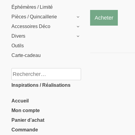
de
Éphémères / Limité
Ce
prix :
Pièces / Quincaillerie
Acheter
produit
6.25 $
Accessoires Déco
a
à
Divers
plusieu
9.05 $
Outils
variati
Carte-cadeau
Les
options
Rechercher :
peuven
Inspirations / Réalisations
être
choisie
Accueil
sur
Mon compte
la
Panier d’achat
page
Commande
du