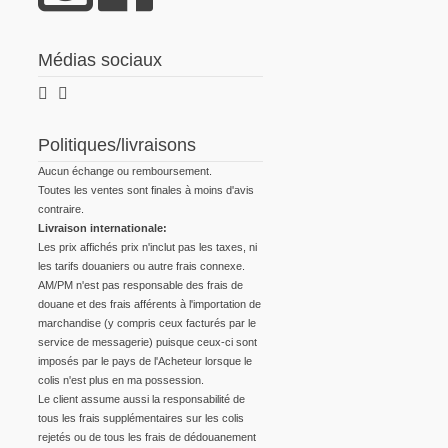
Médias sociaux
Politiques/livraisons
Aucun échange ou remboursement.
Toutes les ventes sont finales à moins d'avis
contraire.
Livraison internationale:
Les prix affichés prix n'inclut pas les taxes, ni
les tarifs douaniers ou autre frais connexe.
AM/PM n'est pas responsable des frais de
douane et des frais afférents à l'importation de
marchandise (y compris ceux facturés par le
service de messagerie) puisque ceux-ci sont
imposés par le pays de l'Acheteur lorsque le
colis n'est plus en ma possession.
Le client assume aussi la responsabilité de
tous les frais supplémentaires sur les colis
rejetés ou de tous les frais de dédouanement