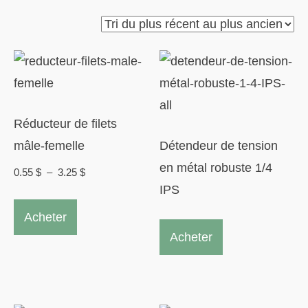
du
plus
récent
au
plus
Réducteur de filets
ancien
mâle-femelle
Détendeur de tension
en métal robuste 1/4
Plage
0.55
$
–
3.25
$
IPS
de
Ce
prix :
Acheter
produit
0.55 $
Acheter
a
à
plusieurs
3.25 $
variations.
Les