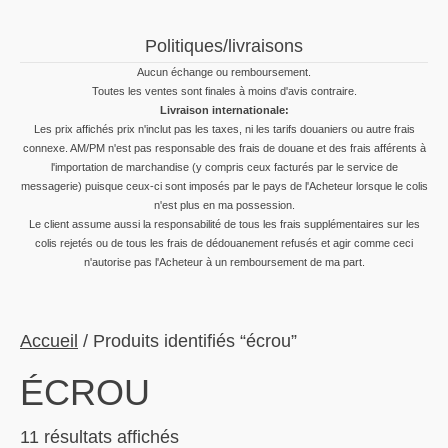
Politiques/livraisons
Aucun échange ou remboursement.
Toutes les ventes sont finales à moins d'avis contraire.
Livraison internationale:
Les prix affichés prix n'inclut pas les taxes, ni les tarifs douaniers ou autre frais
connexe. AM/PM n'est pas responsable des frais de douane et des frais afférents à
l'importation de marchandise (y compris ceux facturés par le service de
messagerie) puisque ceux-ci sont imposés par le pays de l'Acheteur lorsque le colis
n'est plus en ma possession.
Le client assume aussi la responsabilité de tous les frais supplémentaires sur les
colis rejetés ou de tous les frais de dédouanement refusés et agir comme ceci
n'autorise pas l'Acheteur à un remboursement de ma part.
Accueil
/ Produits identifiés “écrou”
ÉCROU
Trié
11 résultats affichés