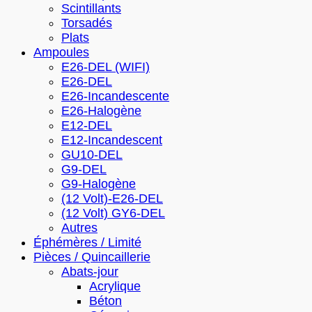
Scintillants
Torsadés
Plats
Ampoules
E26-DEL (WIFI)
E26-DEL
E26-Incandescente
E26-Halogène
E12-DEL
E12-Incandescent
GU10-DEL
G9-DEL
G9-Halogène
(12 Volt)-E26-DEL
(12 Volt) GY6-DEL
Autres
Éphémères / Limité
Pièces / Quincaillerie
Abats-jour
Acrylique
Béton