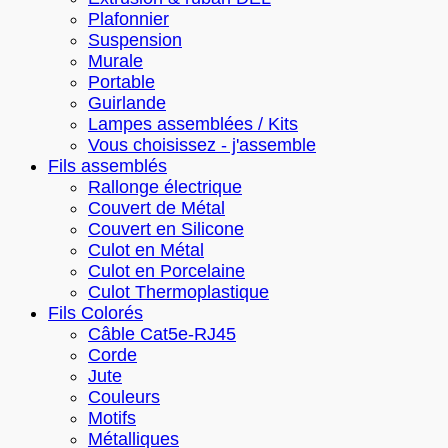
Plafonnier
Suspension
Murale
Portable
Guirlande
Lampes assemblées / Kits
Vous choisissez - j'assemble
Fils assemblés
Rallonge électrique
Couvert de Métal
Couvert en Silicone
Culot en Métal
Culot en Porcelaine
Culot Thermoplastique
Fils Colorés
Câble Cat5e-RJ45
Corde
Jute
Couleurs
Motifs
Métalliques