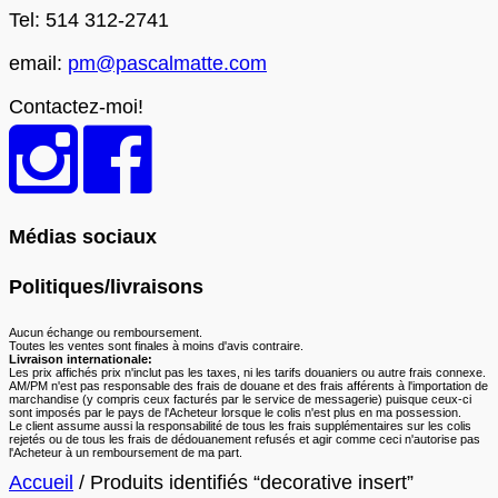
Tel: 514 312-2741
email:
pm@pascalmatte.com
Contactez-moi!
Médias sociaux
Politiques/livraisons
Aucun échange ou remboursement.
Toutes les ventes sont finales à moins d'avis contraire.
Livraison internationale:
Les prix affichés prix n'inclut pas les taxes, ni les tarifs douaniers ou autre frais connexe.
AM/PM n'est pas responsable des frais de douane et des frais afférents à l'importation de
marchandise (y compris ceux facturés par le service de messagerie) puisque ceux-ci
sont imposés par le pays de l'Acheteur lorsque le colis n'est plus en ma possession.
Le client assume aussi la responsabilité de tous les frais supplémentaires sur les colis
rejetés ou de tous les frais de dédouanement refusés et agir comme ceci n'autorise pas
l'Acheteur à un remboursement de ma part.
Accueil
/ Produits identifiés “decorative insert”