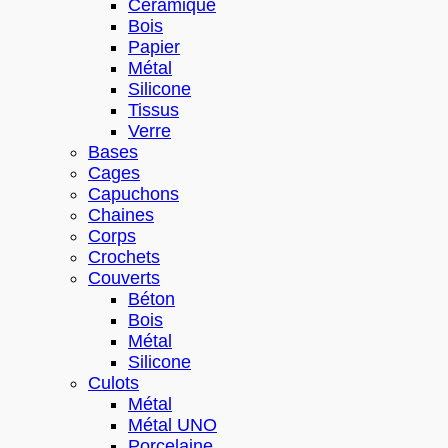
Céramique
Bois
Papier
Métal
Silicone
Tissus
Verre
Bases
Cages
Capuchons
Chaines
Corps
Crochets
Couverts
Béton
Bois
Métal
Silicone
Culots
Métal
Métal UNO
Porcelaine