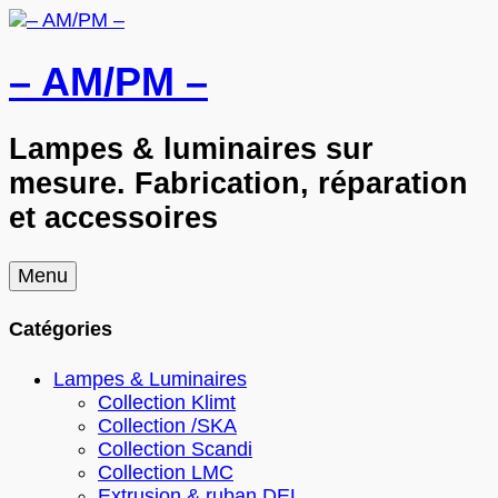
– AM/PM –
Lampes & luminaires sur
mesure. Fabrication, réparation
et accessoires
Skip
Menu
to
content
Catégories
Lampes & Luminaires
Collection Klimt
Collection /SKA
Collection Scandi
Collection LMC
Extrusion & ruban DEL