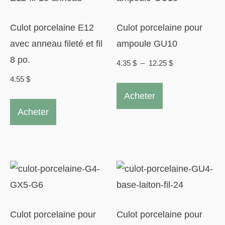
être
options
choisies
peuvent
Culot porcelaine E12
Culot porcelaine pour
sur
être
avec anneau fileté et fil
ampoule GU10
la
choisies
8 po.
Plage
4.35
$
–
12.25
$
page
sur
de
4.55
$
Ce
du
la
prix :
Acheter
produit
produit
page
4.35 $
Acheter
a
à
du
plusieurs
12.25 $
produit
variations.
Les
options
peuvent
être
Culot porcelaine pour
Culot porcelaine pour