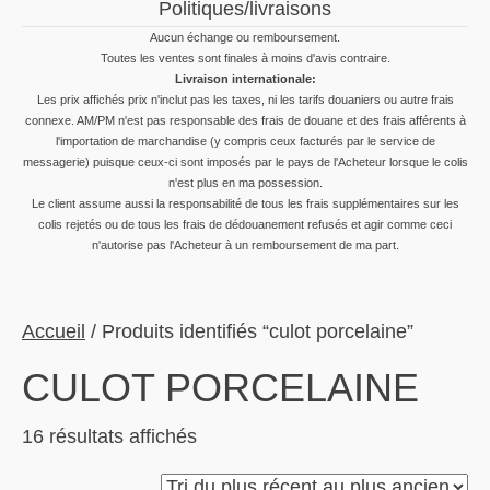
Politiques/livraisons
Aucun échange ou remboursement.
Toutes les ventes sont finales à moins d'avis contraire.
Livraison internationale:
Les prix affichés prix n'inclut pas les taxes, ni les tarifs douaniers ou autre frais
connexe. AM/PM n'est pas responsable des frais de douane et des frais afférents à
l'importation de marchandise (y compris ceux facturés par le service de
messagerie) puisque ceux-ci sont imposés par le pays de l'Acheteur lorsque le colis
n'est plus en ma possession.
Le client assume aussi la responsabilité de tous les frais supplémentaires sur les
colis rejetés ou de tous les frais de dédouanement refusés et agir comme ceci
n'autorise pas l'Acheteur à un remboursement de ma part.
Accueil
/ Produits identifiés “culot porcelaine”
CULOT PORCELAINE
Trié
16 résultats affichés
du