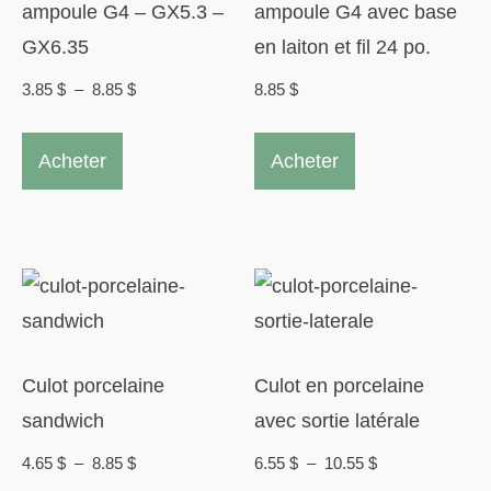
choisies
ampoule G4 – GX5.3 –
ampoule G4 avec base
sur
GX6.35
en laiton et fil 24 po.
la
Plage
3.85
$
–
8.85
$
8.85
$
page
de
Ce
du
prix :
Acheter
Acheter
produit
produit
3.85 $
a
à
plusieurs
8.85 $
variations.
Les
options
peuvent
Culot porcelaine
Culot en porcelaine
être
sandwich
avec sortie latérale
choisies
Plage
Plage
4.65
$
–
8.85
$
6.55
$
–
10.55
$
sur