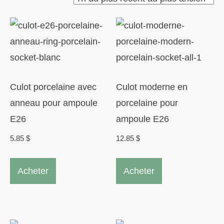
plus
récent
au
plus
ancien
Culot porcelaine avec
Culot moderne en
anneau pour ampoule
porcelaine pour
E26
ampoule E26
5.85
$
12.85
$
Ce
Acheter
Acheter
produit
a
plusieurs
variations.