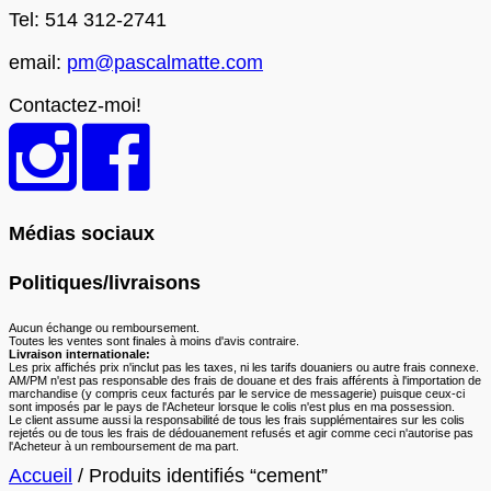
Tel: 514 312-2741
email:
pm@pascalmatte.com
Contactez-moi!
Médias sociaux
Politiques/livraisons
Aucun échange ou remboursement.
Toutes les ventes sont finales à moins d'avis contraire.
Livraison internationale:
Les prix affichés prix n'inclut pas les taxes, ni les tarifs douaniers ou autre frais connexe.
AM/PM n'est pas responsable des frais de douane et des frais afférents à l'importation de
marchandise (y compris ceux facturés par le service de messagerie) puisque ceux-ci
sont imposés par le pays de l'Acheteur lorsque le colis n'est plus en ma possession.
Le client assume aussi la responsabilité de tous les frais supplémentaires sur les colis
rejetés ou de tous les frais de dédouanement refusés et agir comme ceci n'autorise pas
l'Acheteur à un remboursement de ma part.
Accueil
/ Produits identifiés “cement”