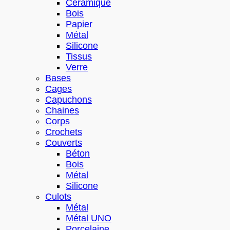
Céramique
Bois
Papier
Métal
Silicone
Tissus
Verre
Bases
Cages
Capuchons
Chaines
Corps
Crochets
Couverts
Béton
Bois
Métal
Silicone
Culots
Métal
Métal UNO
Porcelaine