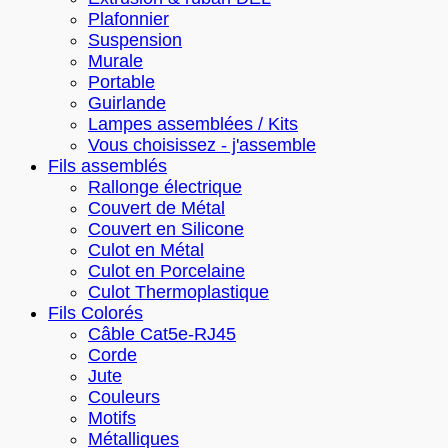
Plafonnier
Suspension
Murale
Portable
Guirlande
Lampes assemblées / Kits
Vous choisissez - j'assemble
Fils assemblés
Rallonge électrique
Couvert de Métal
Couvert en Silicone
Culot en Métal
Culot en Porcelaine
Culot Thermoplastique
Fils Colorés
Câble Cat5e-RJ45
Corde
Jute
Couleurs
Motifs
Métalliques