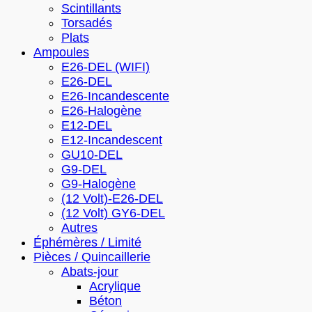
Scintillants
Torsadés
Plats
Ampoules
E26-DEL (WIFI)
E26-DEL
E26-Incandescente
E26-Halogène
E12-DEL
E12-Incandescent
GU10-DEL
G9-DEL
G9-Halogène
(12 Volt)-E26-DEL
(12 Volt) GY6-DEL
Autres
Éphémères / Limité
Pièces / Quincaillerie
Abats-jour
Acrylique
Béton