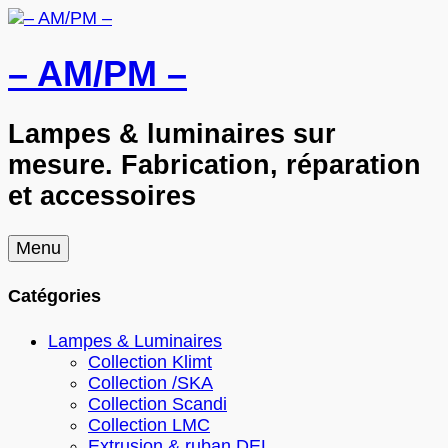
– AM/PM –
Lampes & luminaires sur
mesure. Fabrication, réparation
et accessoires
Skip
Menu
to
content
Catégories
Lampes & Luminaires
Collection Klimt
Collection /SKA
Collection Scandi
Collection LMC
Extrusion & ruban DEL