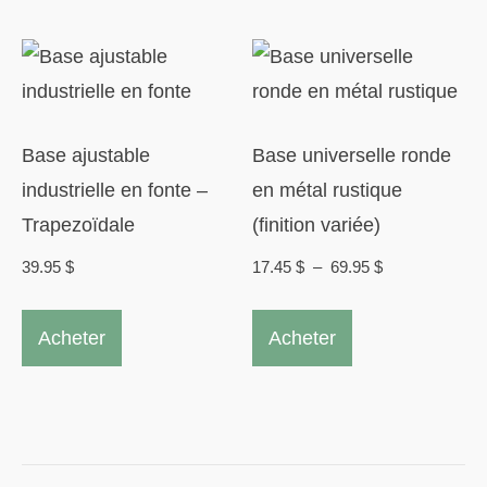
Base ajustable
Base universelle ronde
industrielle en fonte –
en métal rustique
Trapezoïdale
(finition variée)
Plage
39.95
$
17.45
$
–
69.95
$
de
Ce
prix :
Acheter
Acheter
produit
17.45 $
a
à
plusieurs
69.95 $
variations.
Les