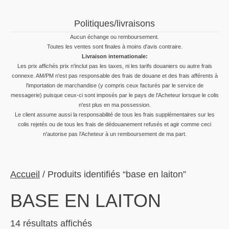
Politiques/livraisons
Aucun échange ou remboursement.
Toutes les ventes sont finales à moins d'avis contraire.
Livraison internationale:
Les prix affichés prix n'inclut pas les taxes, ni les tarifs douaniers ou autre frais
connexe. AM/PM n'est pas responsable des frais de douane et des frais afférents à
l'importation de marchandise (y compris ceux facturés par le service de
messagerie) puisque ceux-ci sont imposés par le pays de l'Acheteur lorsque le colis
n'est plus en ma possession.
Le client assume aussi la responsabilité de tous les frais supplémentaires sur les
colis rejetés ou de tous les frais de dédouanement refusés et agir comme ceci
n'autorise pas l'Acheteur à un remboursement de ma part.
Accueil
/ Produits identifiés “base en laiton”
BASE EN LAITON
Trié
14 résultats affichés