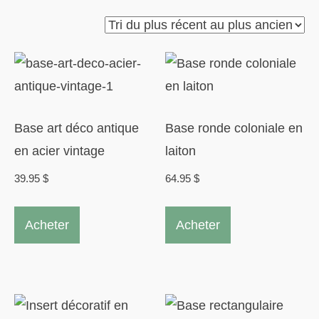
du
plus
récent
au
plus
Base art déco antique
ancien
Base ronde coloniale en
en acier vintage
laiton
39.95
$
64.95
$
Acheter
Acheter