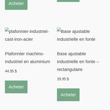
Acheter
a
à
plusieurs
52.95 $
variations.
Les
options
peuvent
être
Plafonnier machino-
Base ajustable
choisies
industriel en aluminium
industrielle en fonte –
sur
rectangulaire
44.95
$
la
39.95
$
page
Acheter
du
Acheter
produit