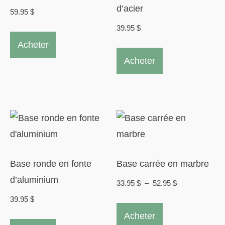
d’acier
59.95
$
39.95
$
Acheter
Acheter
Base ronde en fonte
Base carrée en marbre
d’aluminium
Plage
33.95
$
–
52.95
$
de
39.95
$
Ce
prix :
Acheter
produit
33.95 $