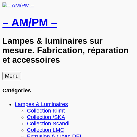
– AM/PM –
Lampes & luminaires sur
mesure. Fabrication, réparation
et accessoires
Skip
Menu
to
content
Catégories
Lampes & Luminaires
Collection Klimt
Collection /SKA
Collection Scandi
Collection LMC
Extrusion & ruban DEL