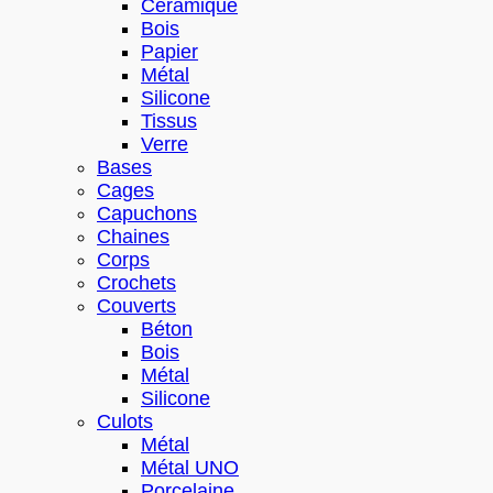
Céramique
Bois
Papier
Métal
Silicone
Tissus
Verre
Bases
Cages
Capuchons
Chaines
Corps
Crochets
Couverts
Béton
Bois
Métal
Silicone
Culots
Métal
Métal UNO
Porcelaine