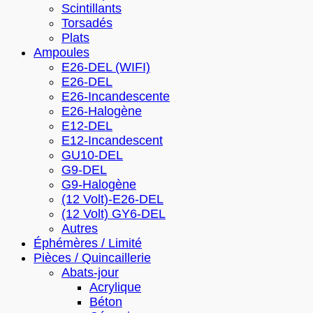
Scintillants
Torsadés
Plats
Ampoules
E26-DEL (WIFI)
E26-DEL
E26-Incandescente
E26-Halogène
E12-DEL
E12-Incandescent
GU10-DEL
G9-DEL
G9-Halogène
(12 Volt)-E26-DEL
(12 Volt) GY6-DEL
Autres
Éphémères / Limité
Pièces / Quincaillerie
Abats-jour
Acrylique
Béton