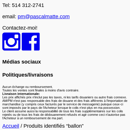
Tel: 514 312-2741
email:
pm@pascalmatte.com
Contactez-moi!
Médias sociaux
Politiques/livraisons
Aucun échange ou remboursement.
Toutes les ventes sont finales à moins d'avis contraire.
Livraison internationale:
Les prix affichés prix n'inclut pas les taxes, ni les tarifs douaniers ou autre frais connexe.
AM/PM n'est pas responsable des frais de douane et des frais afférents à l'importation de
marchandise (y compris ceux facturés par le service de messagerie) puisque ceux-ci
sont imposés par le pays de l'Acheteur lorsque le colis n'est plus en ma possession.
Le client assume aussi la responsabilité de tous les frais supplémentaires sur les colis
rejetés ou de tous les frais de dédouanement refusés et agir comme ceci n'autorise pas
l'Acheteur à un remboursement de ma part.
Accueil
/ Produits identifiés “ballon”