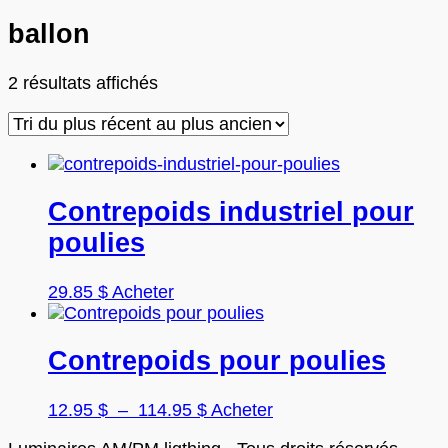
ballon
Trié
2 résultats affichés
du
plus
récent
au
plus
Contrepoids industriel pour
ancien
poulies
Ce
29.85
$
Acheter
produit
a
plusieurs
Contrepoids pour poulies
variations.
Les
Plage
Ce
12.95
$
–
114.95
$
Acheter
options
de
produit
peuvent