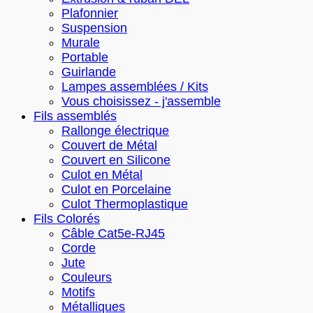
Plafonnier
Suspension
Murale
Portable
Guirlande
Lampes assemblées / Kits
Vous choisissez - j'assemble
Fils assemblés
Rallonge électrique
Couvert de Métal
Couvert en Silicone
Culot en Métal
Culot en Porcelaine
Culot Thermoplastique
Fils Colorés
Câble Cat5e-RJ45
Corde
Jute
Couleurs
Motifs
Métalliques