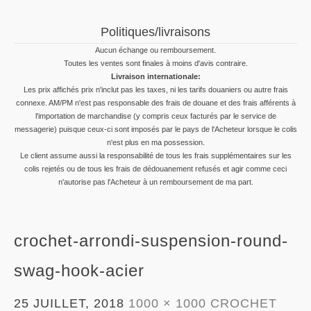
Politiques/livraisons
Aucun échange ou remboursement.
Toutes les ventes sont finales à moins d'avis contraire.
Livraison internationale:
Les prix affichés prix n'inclut pas les taxes, ni les tarifs douaniers ou autre frais
connexe. AM/PM n'est pas responsable des frais de douane et des frais afférents à
l'importation de marchandise (y compris ceux facturés par le service de
messagerie) puisque ceux-ci sont imposés par le pays de l'Acheteur lorsque le colis
n'est plus en ma possession.
Le client assume aussi la responsabilité de tous les frais supplémentaires sur les
colis rejetés ou de tous les frais de dédouanement refusés et agir comme ceci
n'autorise pas l'Acheteur à un remboursement de ma part.
crochet-arrondi-suspension-round-
swag-hook-acier
25 JUILLET, 2018
1000 × 1000
CROCHET