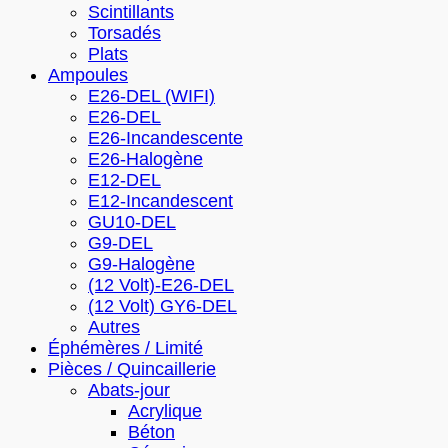
Scintillants
Torsadés
Plats
Ampoules
E26-DEL (WIFI)
E26-DEL
E26-Incandescente
E26-Halogène
E12-DEL
E12-Incandescent
GU10-DEL
G9-DEL
G9-Halogène
(12 Volt)-E26-DEL
(12 Volt) GY6-DEL
Autres
Éphémères / Limité
Pièces / Quincaillerie
Abats-jour
Acrylique
Béton