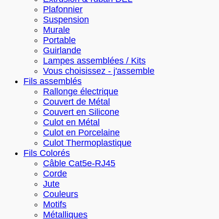
Plafonnier
Suspension
Murale
Portable
Guirlande
Lampes assemblées / Kits
Vous choisissez - j'assemble
Fils assemblés
Rallonge électrique
Couvert de Métal
Couvert en Silicone
Culot en Métal
Culot en Porcelaine
Culot Thermoplastique
Fils Colorés
Câble Cat5e-RJ45
Corde
Jute
Couleurs
Motifs
Métalliques