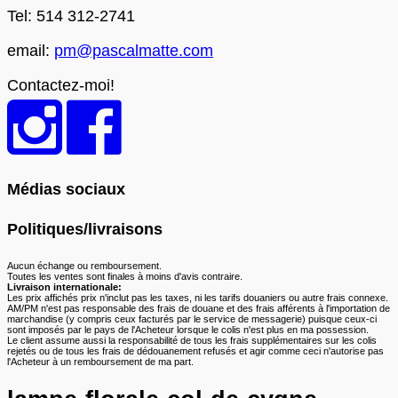
Tel: 514 312-2741
email:
pm@pascalmatte.com
Contactez-moi!
Médias sociaux
Politiques/livraisons
Aucun échange ou remboursement.
Toutes les ventes sont finales à moins d'avis contraire.
Livraison internationale:
Les prix affichés prix n'inclut pas les taxes, ni les tarifs douaniers ou autre frais connexe.
AM/PM n'est pas responsable des frais de douane et des frais afférents à l'importation de
marchandise (y compris ceux facturés par le service de messagerie) puisque ceux-ci
sont imposés par le pays de l'Acheteur lorsque le colis n'est plus en ma possession.
Le client assume aussi la responsabilité de tous les frais supplémentaires sur les colis
rejetés ou de tous les frais de dédouanement refusés et agir comme ceci n'autorise pas
l'Acheteur à un remboursement de ma part.