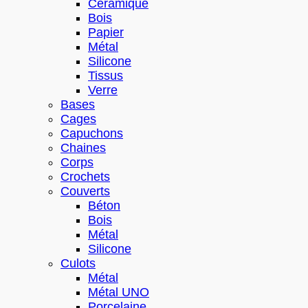
Céramique
Bois
Papier
Métal
Silicone
Tissus
Verre
Bases
Cages
Capuchons
Chaines
Corps
Crochets
Couverts
Béton
Bois
Métal
Silicone
Culots
Métal
Métal UNO
Porcelaine