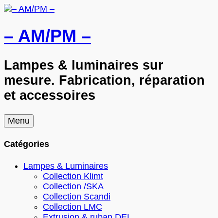
– AM/PM –
Lampes & luminaires sur
mesure. Fabrication, réparation
et accessoires
Skip
Menu
to
content
Catégories
Lampes & Luminaires
Collection Klimt
Collection /SKA
Collection Scandi
Collection LMC
Extrusion & ruban DEL